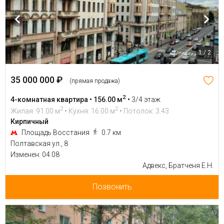
1 / 2
35 000 000 ₽
(прямая продажа)
2
4-комнатная квартира • 156.00 м
•
3/4 этаж
2
2
Жилая: 91.00 м
• Кухня: 16.00 м
• Потолок: 3.43
Кирпичный
Площадь Восстания
0.7 км
Полтавская ул., 8
Изменен: 04.08
Адвекс, Братченя Е.Н.
Позвонить