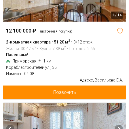
1 / 14
12 100 000 ₽
(встречная покупка)
2
2-комнатная квартира • 51.20 м
•
3/12 этаж
2
2
Жилая: 30.47 м
• Кухня: 7.38 м
• Потолок: 2.65
Панельный
Приморская
1 км
Кораблестроителей ул., 35
Изменен: 04.08
Адвекс, Васильева Е.А.
Позвонить