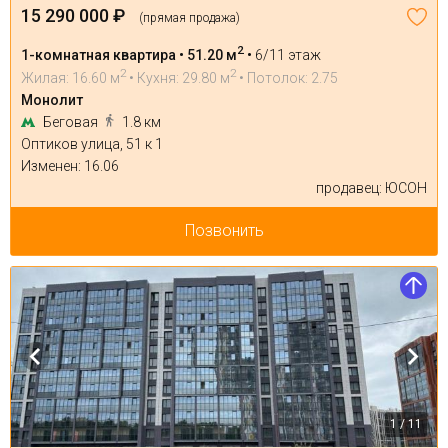
15 290 000 ₽
(прямая продажа)
2
1-комнатная квартира • 51.20 м
•
6/11 этаж
2
2
Жилая: 16.60 м
• Кухня: 29.80 м
• Потолок: 2.75
Монолит
Беговая
1.8 км
Оптиков улица, 51 к 1
Изменен: 16.06
продавец: ЮСОН
Позвонить
1 / 11