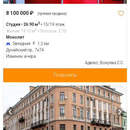
8 100 000 ₽
(прямая продажа)
2
Студия • 26.90 м
•
15/19 этаж
2
Жилая: 19.10 м
• Потолок: 2.75
Монолит
Звездная
1.2 км
Дунайский пр., 7к7А
Изменен: вчера
Адвекс, Вокуева С.С.
Позвонить