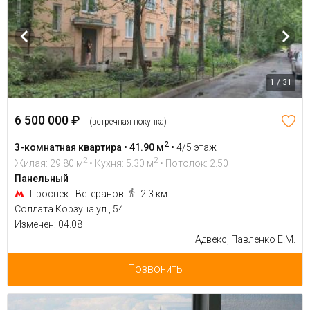
1 / 31
6 500 000 ₽
(встречная покупка)
2
3-комнатная квартира • 41.90 м
•
4/5 этаж
2
2
Жилая: 29.80 м
• Кухня: 5.30 м
• Потолок: 2.50
Панельный
Проспект Ветеранов
2.3 км
Солдата Корзуна ул., 54
Изменен: 04.08
Адвекс, Павленко Е.М.
Позвонить