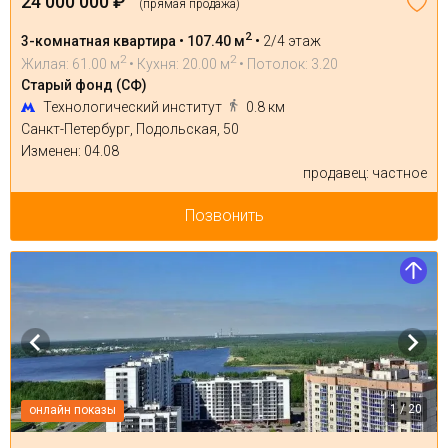
24 000 000 ₽
(прямая продажа)
2
3-комнатная квартира • 107.40 м
•
2/4 этаж
2
2
Жилая: 61.00 м
• Кухня: 20.00 м
• Потолок: 3.20
Старый фонд (СФ)
Технологический институт
0.8 км
Санкт-Петербург, Подольская, 50
Изменен: 04.08
продавец: частное
Позвонить
1 / 20
онлайн показы