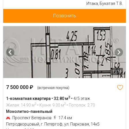
Итака, Букатая Т.В.
Позвонить
1 / 16
7 500 000 ₽
(встречная покупка)
2
1-комнатная квартира • 32.80 м
•
4/5 этаж
2
2
Жилая: 14.90 м
• Кухня: 9.30 м
• Потолок: 2.70
Монолитно-панельный
Проспект Ветеранов
17.4 км
Петродворцовый, г. Петергоф, ул. Парковая, 14к5