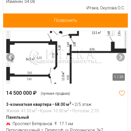
Изменен: 04.08
Итака, Окулова О.С.
Позвонить
1 / 20
14 500 000 ₽
(прямая продажа)
2
3-комнатная квартира • 68.00 м
•
2/5 этаж
2
2
Жилая: 41.50 м
• Кухня: 10.90 м
• Потолок: 2.70
Панельный
Проспект Ветеранов
17.1 км
Петродворцовый, г. Петергоф, ш. Ропшинское, 3к7