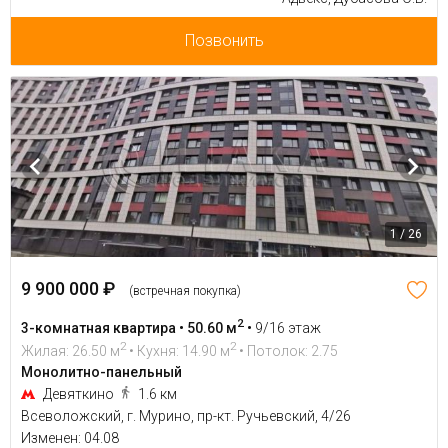
Позвонить
1 / 26
9 900 000 ₽
(встречная покупка)
2
3-комнатная квартира • 50.60 м
•
9/16 этаж
2
2
Жилая: 26.50 м
• Кухня: 14.90 м
• Потолок: 2.75
Монолитно-панельный
Девяткино
1.6 км
Всеволожский, г. Мурино, пр-кт. Ручьевский, 4/26
Изменен: 04.08