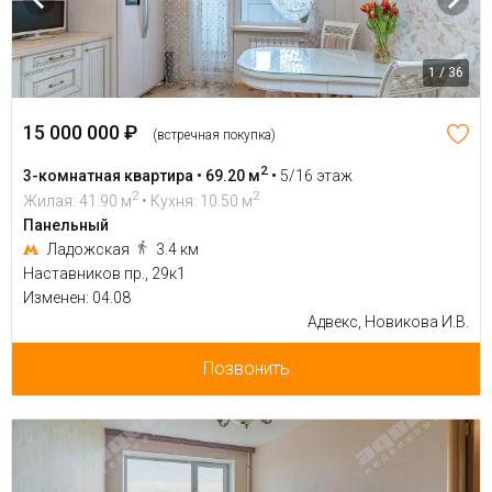
1 / 36
15 000 000 ₽
(встречная покупка)
2
3-комнатная квартира • 69.20 м
•
5/16 этаж
2
2
Жилая: 41.90 м
• Кухня: 10.50 м
Панельный
Ладожская
3.4 км
Наставников пр., 29к1
Изменен: 04.08
Адвекс, Новикова И.В.
Позвонить