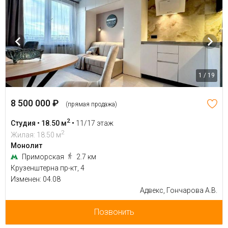
1 / 19
8 500 000 ₽
(прямая продажа)
2
Студия • 18.50 м
•
11/17 этаж
2
Жилая: 18.50 м
Монолит
Приморская
2.7 км
Крузенштерна пр-кт, 4
Изменен: 04.08
Адвекс, Гончарова А.В.
Позвонить