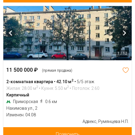
1 / 12
11 500 000 ₽
(прямая продажа)
2
2-комнатная квартира • 42.10 м
•
5/5 этаж
2
2
Жилая: 28.00 м
• Кухня: 5.50 м
• Потолок: 2.60
Кирпичный
Приморская
0.6 км
Нахимова ул., 2
Изменен: 04.08
Адвекс, Румянцева Н.П.
Позвонить