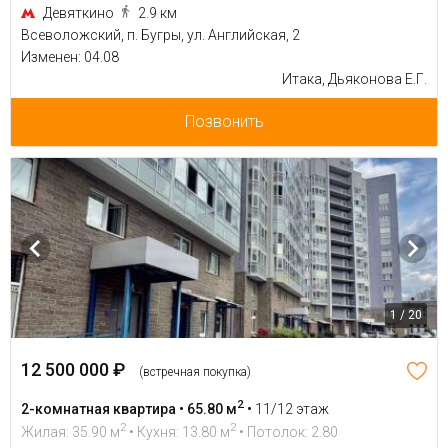
Девяткино
2.9 км
Всеволожский, п. Бугры, ул. Английская, 2
Изменен: 04.08
Итака, Дьяконова Е.Г.
Позвонить
1 / 20
12 500 000 ₽
(встречная покупка)
2
2-комнатная квартира • 65.80 м
•
11/12 этаж
2
2
Жилая: 35.90 м
• Кухня: 13.80 м
• Потолок: 2.80