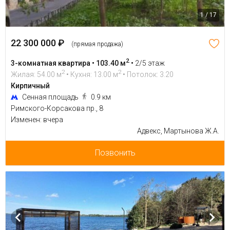
1 / 17
22 300 000 ₽
(прямая продажа)
2
3-комнатная квартира • 103.40 м
•
2/5 этаж
2
2
Жилая: 54.00 м
• Кухня: 13.00 м
• Потолок: 3.20
Кирпичный
Сенная площадь
0.9 км
Римского-Корсакова пр., 8
Изменен: вчера
Адвекс, Мартынова Ж.А.
Позвонить