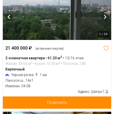
1 / 24
21 400 000 ₽
(встречная покупка)
2
2-комнатная квартира • 61.20 м
•
13/16 этаж
2
2
Жилая: 34.60 м
• Кухня: 10.30 м
• Потолок: 2.80
Кирпичный
Черная речка
1 км
Ланское ш., 14к1
Изменен: 04.08
Адвекс, Шипук Г.Д.
Позвонить