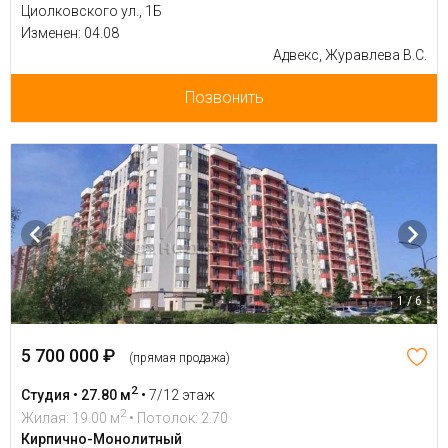
Циолковского ул., 1Б
Изменен: 04.08
Адвекс, Журавлева В.С.
Позвонить
1 / 6
5 700 000 ₽
(прямая продажа)
2
Студия • 27.80 м
•
7/12 этаж
2
Жилая: 19.00 м
• Потолок: 2.70
Кирпично-Монолитный