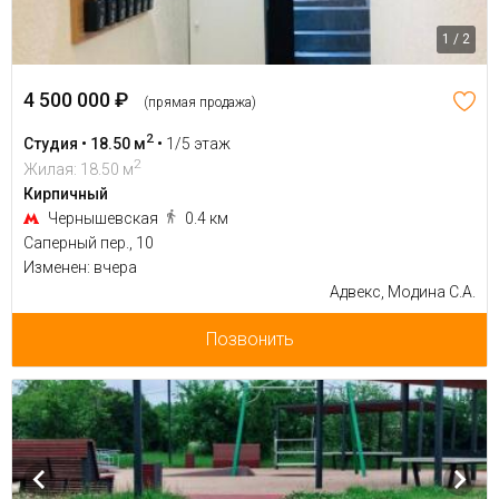
1 / 2
4 500 000 ₽
(прямая продажа)
2
Студия • 18.50 м
•
1/5 этаж
2
Жилая: 18.50 м
Кирпичный
Чернышевская
0.4 км
Саперный пер., 10
Изменен: вчера
Адвекс, Модина С.А.
Позвонить