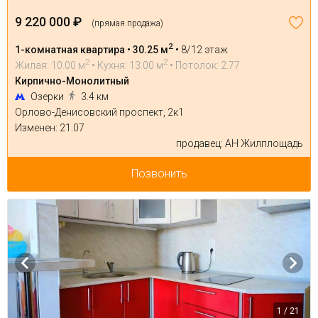
9 220 000 ₽
(прямая продажа)
2
1-комнатная квартира • 30.25 м
•
8/12 этаж
2
2
Жилая: 10.00 м
• Кухня: 13.00 м
• Потолок: 2.77
Кирпично-Монолитный
Озерки
3.4 км
Орлово-Денисовский проспект, 2к1
Изменен: 21.07
продавец: АН Жилплощадь
Позвонить
1 / 21