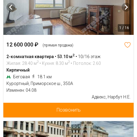
1 / 16
12 600 000 ₽
(прямая продажа)
2
2-комнатная квартира • 53.10 м
•
10/16 этаж
2
2
Жилая: 28.40 м
• Кухня: 8.30 м
• Потолок: 2.60
Кирпичный
Беговая
18.1 км
Курортный, Приморское ш., 350А
Изменен: 04.08
Адвекс, Нарбут Н.Е.
Позвонить