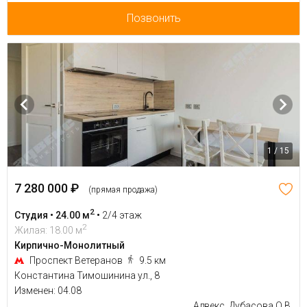
Позвонить
1 / 15
7 280 000 ₽
(прямая продажа)
2
Студия • 24.00 м
•
2/4 этаж
2
Жилая: 18.00 м
Кирпично-Монолитный
Проспект Ветеранов
9.5 км
Константина Тимошинина ул., 8
Изменен: 04.08
Адвекс, Дубасова О.В.