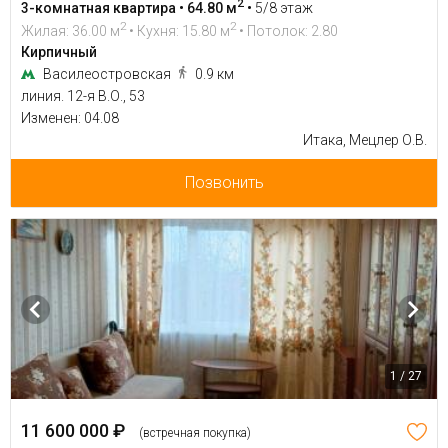
2
3-комнатная квартира • 64.80 м
•
5/8 этаж
2
2
Жилая: 36.00 м
• Кухня: 15.80 м
• Потолок: 2.80
Кирпичный
Василеостровская
0.9 км
линия. 12-я В.О., 53
Изменен: 04.08
Итака, Мецлер О.В.
Позвонить
1 / 27
11 600 000 ₽
(встречная покупка)