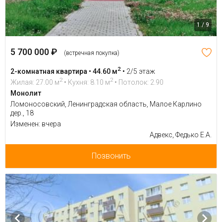
1 / 9
5 700 000 ₽
(встречная покупка)
2
2-комнатная квартира • 44.60 м
•
2/5 этаж
2
2
Жилая: 27.00 м
• Кухня: 8.10 м
• Потолок: 2.90
Монолит
Ломоносовский, Ленинградская область, Малое Карлино
дер., 18
Изменен: вчера
Адвекс, Федько Е.А.
Позвонить