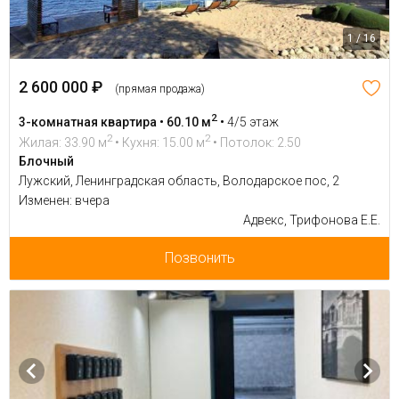
1 / 16
2 600 000 ₽
(прямая продажа)
2
3-комнатная квартира • 60.10 м
•
4/5 этаж
2
2
Жилая: 33.90 м
• Кухня: 15.00 м
• Потолок: 2.50
Блочный
Лужский, Ленинградская область, Володарское пос, 2
Изменен: вчера
Адвекс, Трифонова Е.Е.
Позвонить