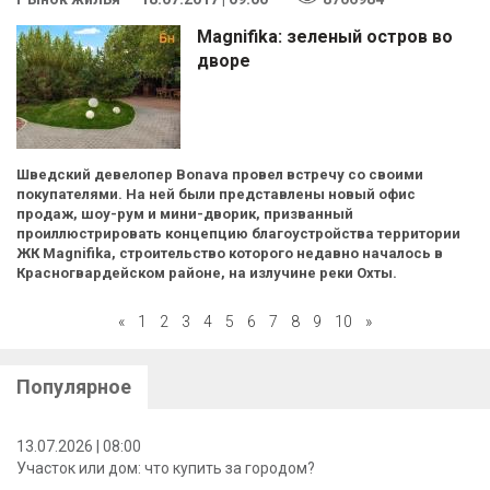
Magnifika: зеленый остров во
дворе
Шведский девелопер Bonava провел встречу со своими
покупателями. На ней были представлены новый офис
продаж, шоу-рум и мини-дворик, призванный
проиллюстрировать концепцию благоустройства территории
ЖК Magnifika, строительство которого недавно началось в
Красногвардейском районе, на излучине реки Охты.
«
1
2
3
4
5
6
7
8
9
10
»
Популярное
13.07.2026 | 08:00
Участок или дом: что купить за городом?