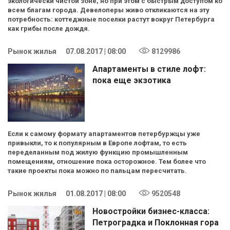
экологически чистой зоне, но при этом с быстрым доступом ко
всем благам города. Девелоперы живо откликаются на эту
потребность: коттеджные поселки растут вокруг Петербурга
как грибы после дождя.
Рынок жилья
07.08.2017 | 08:00
8129986
Апартаменты в стиле лофт:
пока еще экзотика
Если к самому формату апартаментов петербуржцы уже
привыкли, то к популярным в Европе лофтам, то есть
переделанным под жилую функцию промышленным
помещениям, отношение пока осторожное. Тем более что
такие проекты пока можно по пальцам пересчитать.
Рынок жилья
01.08.2017 | 08:00
9520548
Новостройки бизнес-класса:
Петроградка и Поклонная гора