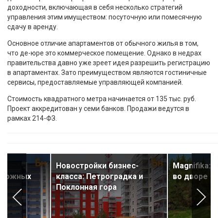
доходности, включающая в себя несколько стратегий
управления этим имуществом: посуточную или помесячную
сдачу в аренду.
Основное отличие апартаментов от обычного жилья в том,
что де-юре это коммерческое помещение. Однако в недрах
правительства давно уже зреет идея разрешить регистрацию
в апартаментах. Зато преимуществом являются гостиничные
сервисы, предоставляемые управляющей компанией.
Стоимость квадратного метра начинается от 135 тыс. руб.
Проект аккредитован у семи банков. Продажи ведутся в
рамках 214-ФЗ.
Новостройки бизнес-
Magnifika: 
на южных
класса: Петроградка и
во дворе
Поклонная гора