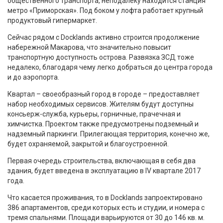
общественного транспорта, неподалеку находится станция
метро «Приморская». Под боком у лофта работает крупный
продуктовый гипермаркет.
Сейчас рядом с Docklands активно строится продолжение
набережной Макарова, что значительно повысит
транспортную доступность острова. Развязка ЗСД тоже
недалеко, благодаря чему легко добраться до центра города
и до аэропорта.
Квартал – своеобразный город в городе – предоставляет
набор необходимых сервисов. Жителям будут доступны
консьерж-служба, курьеры, горничные, прачечная и
химчистка. Проектом также предусмотрены подземный и
надземный паркинги. Прилегающая территория, конечно же,
будет охраняемой, закрытой и благоустроенной.
Первая очередь строительства, включающая в себя два
здания, будет введена в эксплуатацию в IV квартале 2017
года.
Что касается проживания, то в Docklands запроектировано
386 апартаментов, среди которых есть и студии, и номера с
тремя спальнями. Площади варьируются от 30 до 146 кв. м.