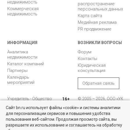
недвижимость
распространение
Коммерческая
персональных данных
недвижимость
Карта сайта
Медийная реклама
PR продвижение
ИНФОРМАЦИЯ
ВОЗНИКЛИ ВОПРОСЫ
Аналитика
Форум
недвижимости
Контакты
Каталог компаний
Юридическая
Партнеры
консультация
Календарь
мероприятий
Обратная связь
Учредитель - Общество
16+
© 2005 – 2026, ООО «УК
с ограниченной
«БН»
Сайт bn.ru использует файлы «cookie» и системы аналитики
ответственностью
"Управляющая
196105, Санкт-
для персонализации сервисов и повышения удобства
Найти квартиру - это просто!
компания "Бюллетень
Петербург, пр. Юрия
пользования веб-сайтом. Продолжая просмотр сайта, вы
недвижимости"
Гагарина, 1
Выбирайте среди 14 тысяч проверенных вариантов на вторичом
разрешаете их использование и соглашаетесь на обработку
рынке жилья на портале BN.ru