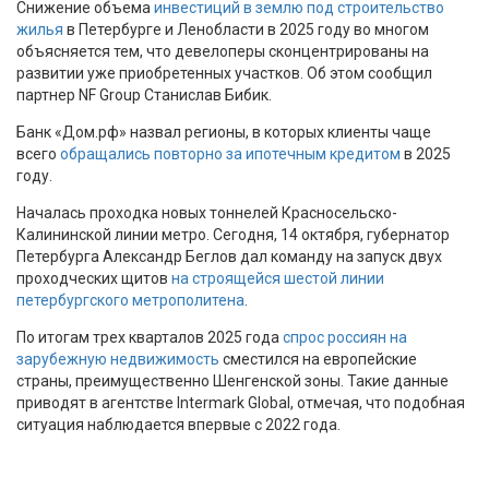
Снижение объема
инвестиций в землю под строительство
жилья
в Петербурге и Ленобласти в 2025 году во многом
объясняется тем, что девелоперы сконцентрированы на
развитии уже приобретенных участков. Об этом сообщил
партнер NF Group Станислав Бибик.
Банк «Дом.рф» назвал регионы, в которых клиенты чаще
всего
обращались повторно за ипотечным кредитом
в 2025
году.
Началась проходка новых тоннелей Красносельско-
Калининской линии метро. Сегодня, 14 октября, губернатор
Петербурга Александр Беглов дал команду на запуск двух
проходческих щитов
на строящейся шестой линии
петербургского метрополитена
.
По итогам трех кварталов 2025 года
спрос россиян на
зарубежную недвижимость
сместился на европейские
страны, преимущественно Шенгенской зоны. Такие данные
приводят в агентстве Intermark Global, отмечая, что подобная
ситуация наблюдается впервые с 2022 года.