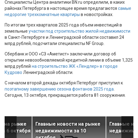
Специалисты Центра аналитики BN.ru определили, в каких
районах Петербурга в настоящее время предлагаются
самые
недорогие трехкомнатные квартиры
в новостройках.
По итогам трех кварталов 2025 года объем инвестиций в
земельные
участки под строительство жилой недвижимости
в Санкт-Петербурге и Ленинградской области составил 24
млрд рублей, подсчитали специалисты NF Group.
Сбербанк и ООО «СЗ «Аметист» заключили договор об
открытии невозобновляемой кредитной линии в объеме 1,325
млрд рублей
на строительство ЖК «Лендлер» в городе
Кудрово
Ленинградской области.
С началом второй декады октября Петербург приступил к
поэтапному завершению сезона фонтанов 2025 года
.
Сегодня, 13 октября, прекращается работа 81 сооружения.
и на рынке
Главные новости на рынке
Главные но
за 6 октября
недвижимости за 10
недвижимос
октября