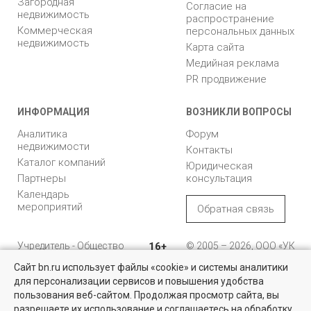
Загородная
Согласие на
недвижимость
распространение
Коммерческая
персональных данных
недвижимость
Карта сайта
Медийная реклама
PR продвижение
ИНФОРМАЦИЯ
ВОЗНИКЛИ ВОПРОСЫ
Аналитика
Форум
недвижимости
Контакты
Каталог компаний
Юридическая
Партнеры
консультация
Календарь
мероприятий
Обратная связь
Учредитель - Общество
16+
© 2005 – 2026, ООО «УК
с ограниченной
«БН»
Сайт bn.ru использует файлы «cookie» и системы аналитики
ответственностью
"Управляющая
196105, Санкт-
для персонализации сервисов и повышения удобства
Найти квартиру - это просто!
компания "Бюллетень
Петербург, пр. Юрия
пользования веб-сайтом. Продолжая просмотр сайта, вы
недвижимости"
Гагарина, 1
Выбирайте среди 14 тысяч проверенных вариантов на вторичом
разрешаете их использование и соглашаетесь на обработку