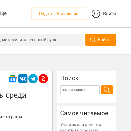
Ещё
Войти
Подать объявление
Найти
Поиск
ь среди
Самое читаемое
ие страны,
Участок или дом: что
купить за городом?