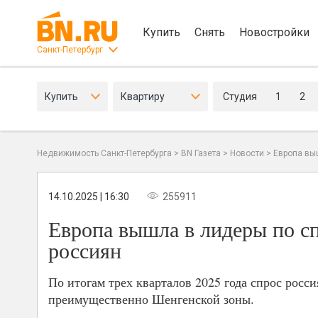
Купить
Снять
Новостройки
Санкт-Петербург
Купить
Квартиру
Студия
1
2
Недвижимость Санкт-Петербурга
>
BN Газета
>
Новости
>
Европа вы
14.10.2025 | 16:30
255911
Европа вышла в лидеры по с
россиян
По итогам трех кварталов 2025 года спрос росс
преимущественно Шенгенской зоны.