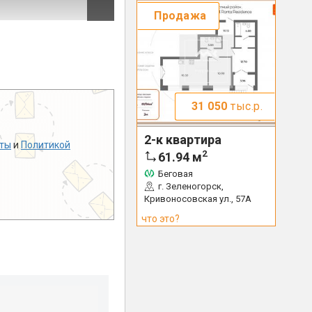
Продажа
31 050
тыс.р.
2-к квартира
ты
и
Политикой
2
61.94
м
Беговая
г. Зеленогорск,
Кривоносовская ул., 57А
что это?