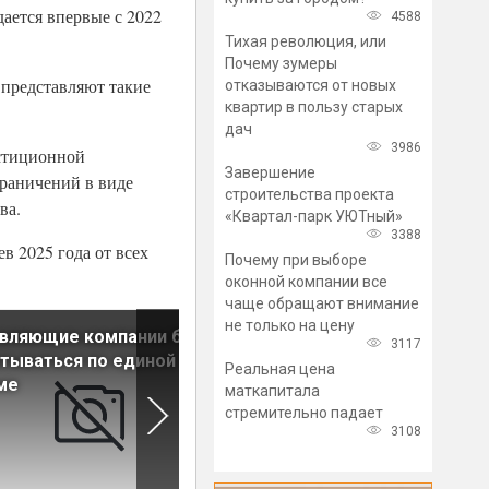
дается впервые с 2022
4588
Тихая революция, или
Почему зумеры
 представляют такие
отказываются от новых
квартир в пользу старых
дач
3986
естиционной
Завершение
раничений в виде
строительства проекта
ва.
«Квартал-парк УЮТный»
3388
в 2025 года от всех
Почему при выборе
оконной компании все
чаще обращают внимание
не только на цену
вляющие компании будут
На ГП «Обеспечение
3117
тываться по единой
доступным и комфортным
Реальная цена
ме
жильем» выделят более 4
маткапитала
трлн рублей
стремительно падает
3108