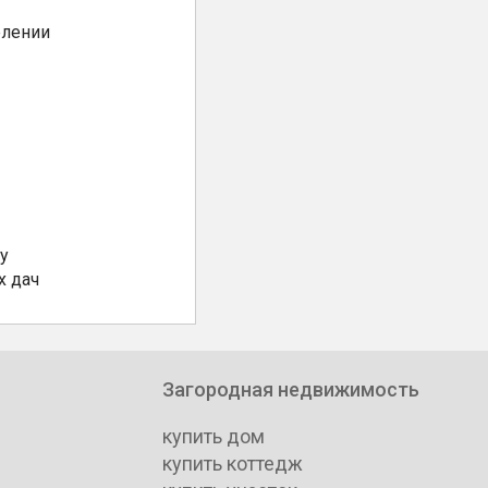
елении
у
х дач
Загородная недвижимость
купить дом
купить коттедж