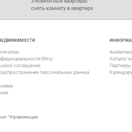
3-комнатные квартиры
снять комнату в квартире
НЕДВИЖИМОСТИ
ИНФОРМА
епечатки
Аналитик
нфиденциальности BN.ru
Каталог 
ьское соглашение
Партнеры
 распространение персональных данных
Календар
клама
ение
стью "Управляющая