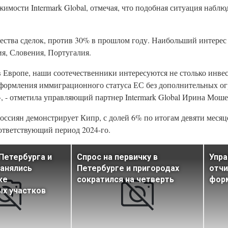
имости Intermark Global, отмечая, что подобная ситуация наблю
ества сделок, против 30% в прошлом году. Наибольший интерес
я, Словения, Португалия.
в Европе, наши соотечественники интересуются не столько инв
оформления иммиграционного статуса ЕС без дополнительных ог
, - отметила управляющий партнер Intermark Global Ирина Моше
оссиян демонстрирует Кипр, с долей 6% по итогам девяти месяце
ответствующий период 2024-го.
Петербурга и
Спрос на первичку в
Упра
анялись
Петербурге и пригородах
отчи
же
сократился на четверть
фор
х участков