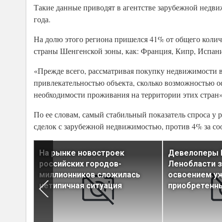
Такие данные приводят в агентстве зарубежной недвиж
года.
На долю этого региона пришелся 41% от общего колич
страны Шенгенской зоны, как: Франция, Кипр, Испани
«Прежде всего, рассматривая покупку недвижимости 
привлекательностью объекта, сколько возможностью 
необходимости проживания на территории этих стран»
По ее словам, самый стабильный показатель спроса у р
сделок с зарубежной недвижимостью, против 4% за со
На рынке новостроек
Девелоперы 
тным
российских городов-
Ленобласти з
ее 4
миллионников сложилась
освоением у
нетипичная ситуация
приобретенны