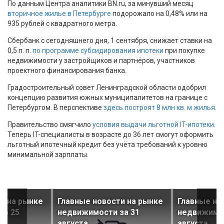
По данным Центра аналитики BN.ru, за минувший месяц
вторичное жилье в Петербурге
подорожало на 0,48% или на
935 рублей с квадратного метра.
Сбербанк с сегодняшнего дня, 1 сентября, снижает ставки на
0,5 п. п.
по программе субсидирования ипотеки
при покупке
недвижимости у застройщиков и партнёров, участников
проектного финансирования банка.
Градостроительный совет Ленинградской области одобрил
концепцию развития южных муниципалитетов на границе с
Петербургом. В перспективе
здесь построят 8 млн кв. м жилья
.
Правительство смягчило
условия выдачи льготной IT-ипотеки
.
Теперь IT-специалисты в возрасте до 36 лет смогут оформить
льготный ипотечный кредит без учёта требований к уровню
минимальной зарплаты.
и на рынке
Главные новости на рынке
Главные но
за 25
недвижимости за 31
недвижимос
августа
августа