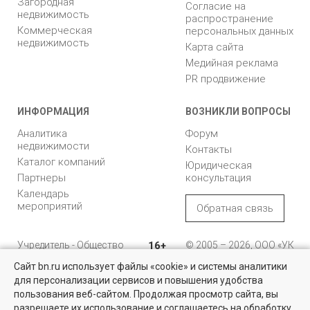
Загородная
Согласие на
недвижимость
распространение
Коммерческая
персональных данных
недвижимость
Карта сайта
Медийная реклама
PR продвижение
ИНФОРМАЦИЯ
ВОЗНИКЛИ ВОПРОСЫ
Аналитика
Форум
недвижимости
Контакты
Каталог компаний
Юридическая
Партнеры
консультация
Календарь
мероприятий
Обратная связь
Учредитель - Общество
16+
© 2005 – 2026, ООО «УК
с ограниченной
«БН»
Сайт bn.ru использует файлы «cookie» и системы аналитики
ответственностью
"Управляющая
196105, Санкт-
для персонализации сервисов и повышения удобства
Квартиры на вторичном рынке
компания "Бюллетень
Петербург, пр. Юрия
пользования веб-сайтом. Продолжая просмотр сайта, вы
недвижимости"
Гагарина, 1
Более 10 тысяч квартир в Санкт-Петербурге и области от
разрешаете их использование и соглашаетесь на обработку