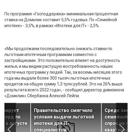
По программе «Господдержка» минимальная процентная
ставка на Домклик составит 5,5% годовых. По «Семейной
ипотеке» - 3,5%, в рамках «Ипотеки для IT» - 2,5%.
«Мы продолжаем последовательно снижать ставки по
льготным ипотечным программам совместно с
застройщиками. Это положительно влияет на доступность
жилья, и мы видим растущую востребованность наших
ипотечных программ у людей. Так, за восемь месяцев этого
года мы выдали более 300 тысяч льготных ипотечных
кредитов на общую сумму 1,3 трлн рублей. Это на 26% выше
результата всего 2022 года», - сообщил директор дивизиона
«Домклик» Сбербанка Алексей Лейпи.
нозирует
Правительство смягчило
Среди зае
екорд по
условия выдачи льготной
семейной и
и в августе
ипотеки для IT-
спрос на п
специалистов
квартиры