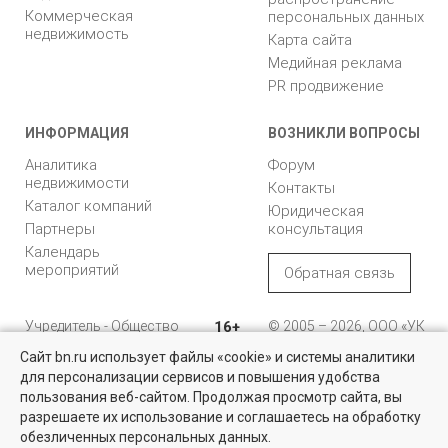
Коммерческая
персональных данных
недвижимость
Карта сайта
Медийная реклама
PR продвижение
ИНФОРМАЦИЯ
ВОЗНИКЛИ ВОПРОСЫ
Аналитика
Форум
недвижимости
Контакты
Каталог компаний
Юридическая
Партнеры
консультация
Календарь
мероприятий
Обратная связь
Учредитель - Общество
16+
© 2005 – 2026, ООО «УК
с ограниченной
«БН»
Сайт bn.ru использует файлы «cookie» и системы аналитики
ответственностью
"Управляющая
196105, Санкт-
для персонализации сервисов и повышения удобства
компания "Бюллетень
Петербург, пр. Юрия
пользования веб-сайтом. Продолжая просмотр сайта, вы
недвижимости"
Гагарина, 1
разрешаете их использование и соглашаетесь на обработку
обезличенных персональных данных.
8 (812) 331-93-56