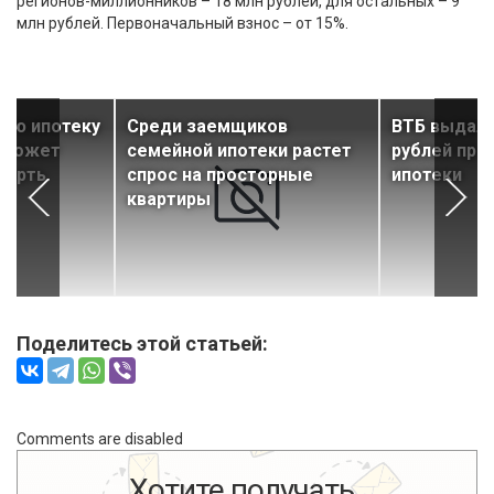
регионов-миллионников – 18 млн рублей, для остальных – 9
млн рублей. Первоначальный взнос – от 15%.
ную ипотеку
Среди заемщиков
ВТБ выдал 
а может
семейной ипотеки растет
рублей пр
верть
спрос на просторные
ипотеки
квартиры
Поделитесь этой статьей:
Comments are disabled
Хотите получать