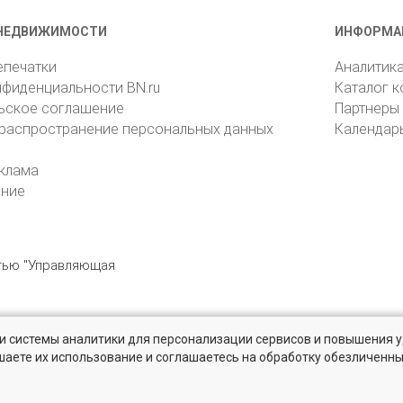
НЕДВИЖИМОСТИ
ИНФОРМА
епечатки
Аналитик
нфиденциальности BN.ru
Каталог 
ьское соглашение
Партнеры
 распространение персональных данных
Календар
клама
ение
стью "Управляющая
» и системы аналитики для персонализации сервисов и повышения 
6105, Санкт-Петербург, пр. Юрия Гагарина, 1
reklama@bn.ru
шаете их использование и соглашаетесь на обработку обезличенн
 рынке жилья на портале BN.ru