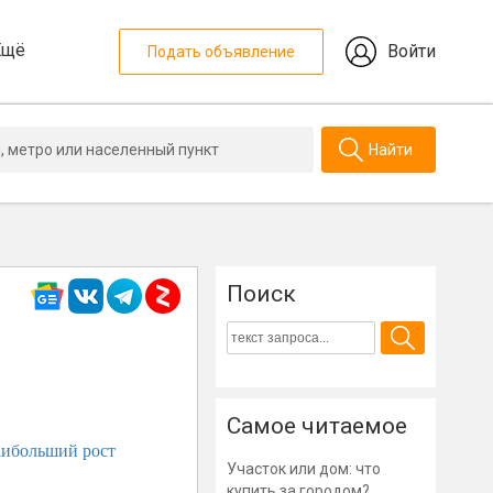
Ещё
Войти
Подать объявление
Найти
Поиск
Самое читаемое
аибольший рост
Участок или дом: что
купить за городом?