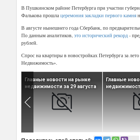
В Пушкинском районе Петербурга при участии губерн
Фалькова прошла
церемония закладки первого камня
н
В августе нынешнего года Сбербанк, по предваритель
По данным аналитиков,
это исторический рекорд
- пре
рублей.
Спрос на квартиры в новостройках Петербурга за лет
Недвижимость».
ынке
Главные новости на рынке
Главные ново
вгуста
недвижимости за 29 августа
недвижимости