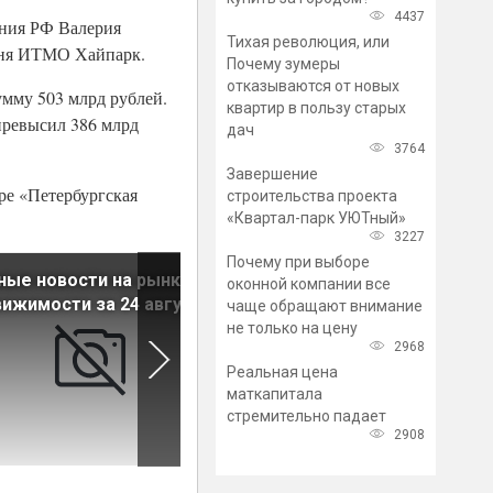
4437
ания РФ Валерия
Тихая революция, или
вня ИТМО Хайпарк.
Почему зумеры
отказываются от новых
умму 503 млрд рублей.
квартир в пользу старых
превысил 386 млрд
дач
3764
Завершение
ре «Петербургская
строительства проекта
«Квартал-парк УЮТный»
3227
Почему при выборе
ные новости на рынке
Главные новости на рынке
оконной компании все
ижимости за 24 августа
недвижимости за 23 август
чаще обращают внимание
не только на цену
2968
Реальная цена
маткапитала
стремительно падает
2908