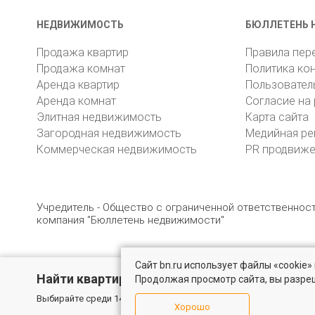
НЕДВИЖИМОСТЬ
БЮЛЛЕТЕНЬ 
Продажа квартир
Правила пер
Продажа комнат
Политика ко
Аренда квартир
Пользовател
Аренда комнат
Согласие на
Элитная недвижимость
Карта сайта
Загородная недвижимость
Медийная ре
Коммерческая недвижимость
PR продвиж
Учредитель - Общество с ограниченной ответственно
компания "Бюллетень недвижимости"
Сайт bn.ru использует файлы «cookie
© 2005 – 2026, ООО «УК «БН»
8 (812) 331-93-56
19
Найти квартиру - это просто!
Продолжая просмотр сайта, вы разре
Выбирайте среди 14 тысяч проверенных вариантов на вторичом
Хорошо