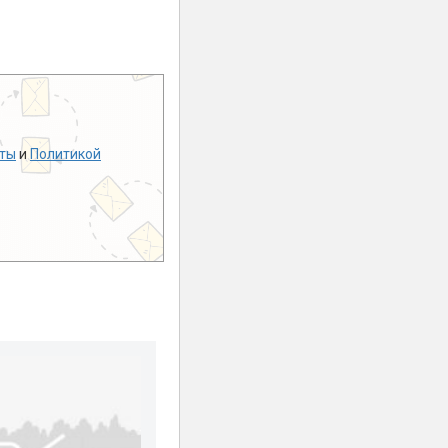
ты
и
Политикой