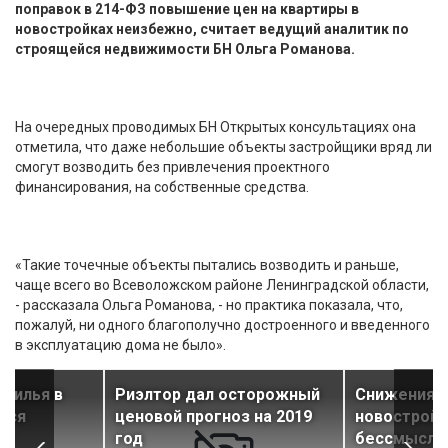
поправок в 214-ФЗ повышение цен на квартиры в
новостройках неизбежно, считает ведущий аналитик по
строящейся недвижимости БН Ольга Романова.
На очередных проводимых БН Открытых консультациях она
отметила, что даже небольшие объекты застройщики вряд ли
смогут возводить без привлечения проектного
финансирования, на собственные средства.
«Такие точечные объекты пытались возводить и раньше,
чаще всего во Всеволожском районе Ленинградской области,
- рассказала Ольга Романова, - но практика показала, что,
пожалуй, ни одного благополучно достроенного и введенного
в эксплуатацию дома не было».
 жилья в
Риэлтор дал осторожный
Снижения ц
тся
ценовой прогноз на 2019
новостройк
ым
год
бессмысле