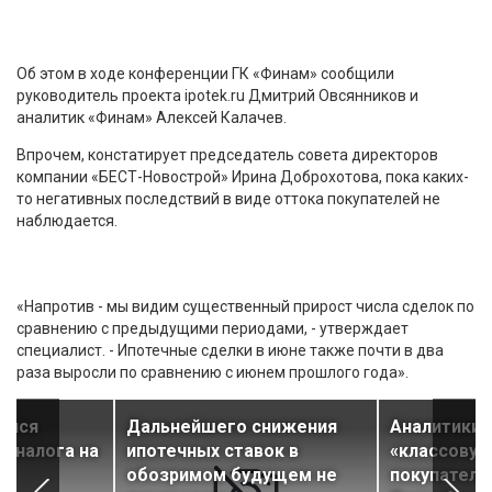
Об этом в ходе конференции ГК «Финам» сообщили
руководитель проекта ipotek.ru Дмитрий Овсянников и
аналитик «Финам» Алексей Калачев.
Впрочем, констатирует председатель совета директоров
компании «БЕСТ-Новострой» Ирина Доброхотова, пока каких-
то негативных последствий в виде оттока покупателей не
наблюдается.
«Напротив - мы видим существенный прирост числа сделок по
сравнению с предыдущими периодами, - утверждает
специалист. - Ипотечные сделки в июне также почти в два
раза выросли по сравнению с июнем прошлого года».
ился
Дальнейшего снижения
Аналитики
а налога на
ипотечных ставок в
«классову
обозримом будущем не
покупателя