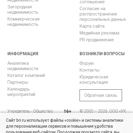
соглашение
Загородная
Согласие на
недвижимость
распространение
Коммерческая
персональных данных
недвижимость
Карта сайта
Медийная реклама
PR продвижение
ИНФОРМАЦИЯ
ВОЗНИКЛИ ВОПРОСЫ
Аналитика
Форум
недвижимости
Контакты
Каталог компаний
Юридическая
Партнеры
консультация
Календарь
мероприятий
Обратная связь
Учредитель - Общество
16+
© 2005 – 2026, ООО «УК
с ограниченной
«БН»
Сайт bn.ru использует файлы «cookie» и системы аналитики
ответственностью
"Управляющая
196105, Санкт-
для персонализации сервисов и повышения удобства
Найти квартиру - это просто!
компания "Бюллетень
Петербург, пр. Юрия
пользования веб-сайтом. Продолжая просмотр сайта, вы