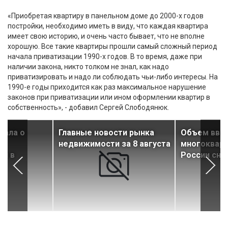
«Приобретая квартиру в панельном доме до 2000-х годов
постройки, необходимо иметь в виду, что каждая квартира
имеет свою историю, и очень часто бывает, что не вполне
хорошую. Все такие квартиры прошли самый сложный период
начала приватизации 1990-х годов. В то время, даже при
наличии закона, никто толком не знал, как надо
приватизировать и надо ли соблюдать чьи-либо интересы. На
1990-е годы приходится как раз максимальное нарушение
законов при приватизации или ином оформлении квартир в
собственность», - добавил Сергей Слободянюк.
зала о
Главные новости рынка
Объем вво
недвижимости за 8 августа
многокварт
ия в
России сни
х