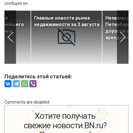
сообщил он.
вал
Главные новости рынка
Названы р
льнейшего
недвижимости за 3 августа
Петербурга
ечных
дорогой и 
арендой ж
Поделитесь этой статьей:
Comments are disabled
Хотите получать
свежие новости BN.ru?