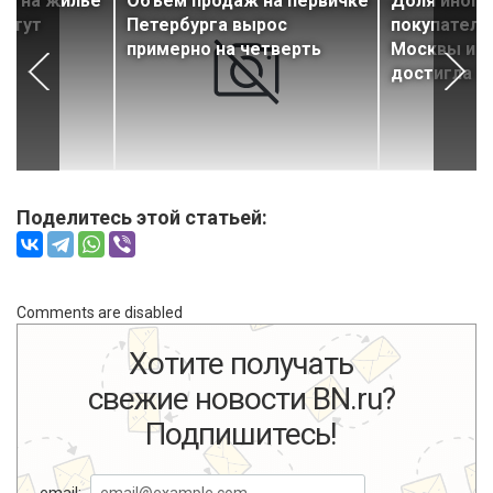
ки на жилье
Объем продаж на первичке
Доля иного
астут
Петербурга вырос
покупателе
примерно на четверть
Москвы и П
достигла 3
Поделитесь этой статьей:
Comments are disabled
Хотите получать
свежие новости BN.ru?
Подпишитесь!
email: