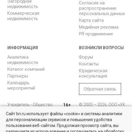
Загородная
Согласие на
недвижимость
распространение
Коммерческая
персональных данных
недвижимость
Карта сайта
Медийная реклама
PR продвижение
ИНФОРМАЦИЯ
ВОЗНИКЛИ ВОПРОСЫ
Аналитика
Форум
недвижимости
Контакты
Каталог компаний
Юридическая
Партнеры
консультация
Календарь
мероприятий
Обратная связь
Учредитель - Общество
16+
© 2005 – 2026, ООО «УК
с ограниченной
«БН»
Сайт bn.ru использует файлы «cookie» и системы аналитики
ответственностью
"Управляющая
196105, Санкт-
для персонализации сервисов и повышения удобства
Найти квартиру - это просто!
компания "Бюллетень
Петербург, пр. Юрия
пользования веб-сайтом. Продолжая просмотр сайта, вы
недвижимости"
Гагарина, 1
Выбирайте среди 14 тысяч проверенных вариантов на вторичом
разрешаете их использование и соглашаетесь на обработку