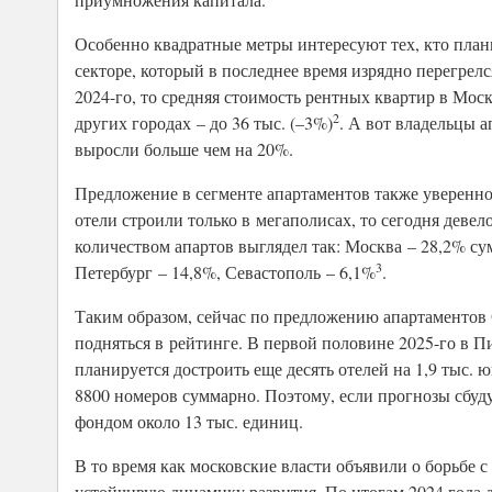
Особенно квадратные метры интересуют тех, кто план
секторе, который в последнее время изрядно перегрелс
2024-го, то средняя стоимость рентных квартир в Москв
2
других городах – до 36 тыс. (–3%)
. А вот владельцы а
выросли больше чем на 20%.
Предложение в сегменте апартаментов также уверенно 
отели строили только в мегаполисах, то сегодня деве
количеством апартов выглядел так: Москва – 28,2% с
3
Петербург – 14,8%, Севастополь – 6,1%
.
Таким образом, сейчас по предложению апартаментов С
подняться в рейтинге. В первой половине 2025-го в Пи
планируется достроить еще десять отелей на 1,9 тыс. 
8800 номеров суммарно. Поэтому, если прогнозы сбуд
фондом около 13 тыс. единиц.
В то время как московские власти объявили о борьбе 
устойчивую динамику развития. По итогам 2024 года д