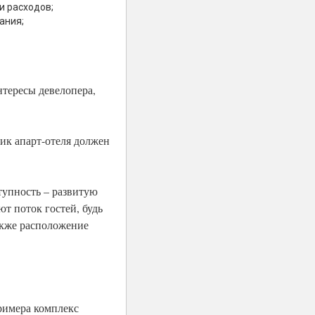
и расходов;
ания;
нтересы девелопера,
ик апарт-отеля должен
тупность – развитую
т поток гостей, будь
акже расположение
примера комплекс