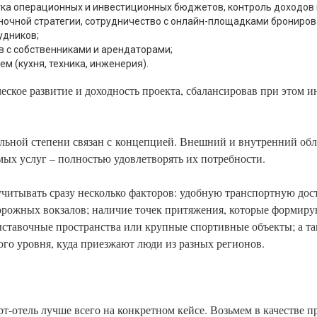
ка операционных и инвестиционных бюджетов, контроль доходов 
ночной стратегии, сотрудничество с онлайн-площадками брониров
удников;
 с собственниками и арендаторами;
м (кухня, техника, инженерия).
ческое развитие и доходность проекта, сбалансировав при этом и
тельной степени связан с концепцией. Внешний и внутренний обл
емых услуг – полностью удовлетворять их потребности.
читывать сразу несколько факторов: удобную транспортную дос
орожных вокзалов; наличие точек притяжения, которые формирую
ыставочные пространства или крупные спортивные объекты; а т
го уровня, куда приезжают люди из разных регионов.
т-отель лучше всего на конкретном кейсе. Возьмем в качестве 