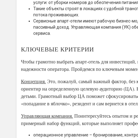
услуги: от уборки номеров до обеспечения питания 
Такие объекты строят в локациях с удобной тран
потока проживающих.
Сервисные апарт-отели имеют рабочую бизнес-мод
пассивный доход. Управляющая компания (УК) об
сервиса.
КЛЮЧЕВЫЕ КРИТЕРИИ
Чтобы грамотно выбрать апарт-отель для инвестиций,
надежности оператора. Пройдемся по ключевым момен
Концепция.
Это, пожалуй, самый важный фактор, без к
ориентир на определенную целевую аудиторию (ЦА). Н
детьми. Грамотный выбор ЦА поможет сфокусироваться
«попадание в яблочко», резидент и сам вернется в оте
Управляющая компания.
Поинтересуйтесь опытом и р
примерный набор функций, которые выполняет профе
операционное управление – бронирование, контро