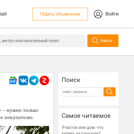
Ещё
Войти
Подать объявление
Найти
Поиск
 – нужно только
Самое читаемое
ие покупателю.
Участок или дом: что
купить за городом?