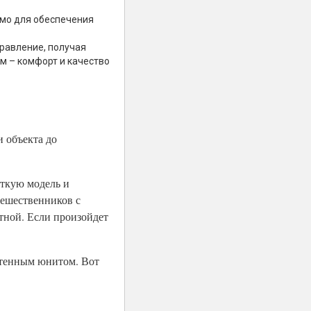
имо для обеспечения
равление, получая
м – комфорт и качество
 объекта до
еткую модель и
тешественников с
тной. Если произойдет
етенным юнитом. Вот