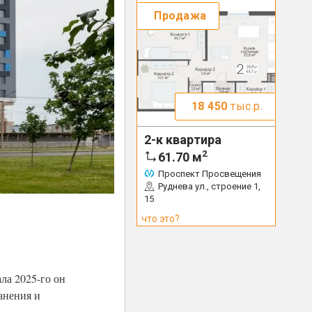
Продажа
18 450
тыс.р.
2-к квартира
2
61.70
м
Проспект Просвещения
Руднева ул., строение 1,
15
что это?
ла 2025-го он
анения и