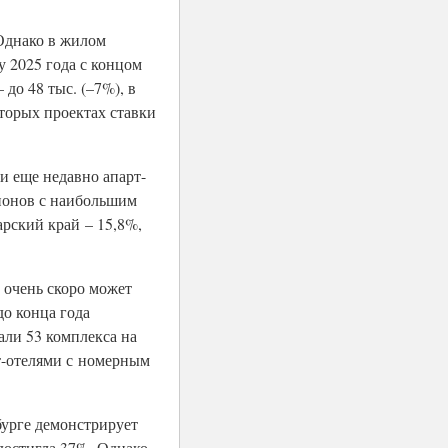
 Однако в жилом
 2025 года с концом
 до 48 тыс. (–7%), в
оторых проектах ставки
и еще недавно апарт-
гионов с наибольшим
арский край – 15,8%,
 очень скоро может
до конца года
тали 53 комплекса на
т-отелями с номерным
бурге демонстрирует
достигла 37%. Однако