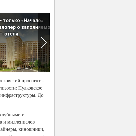
– только «Начало».
izzzi.life Hive: легко жить,
лопер о заполняемости
легко инвестировать
т-отеля
осковский проспект –
лизости: Пулковское
ы инфраструктуры. До
 клубными и
ов и миллениалов
изайнеры, киношники,