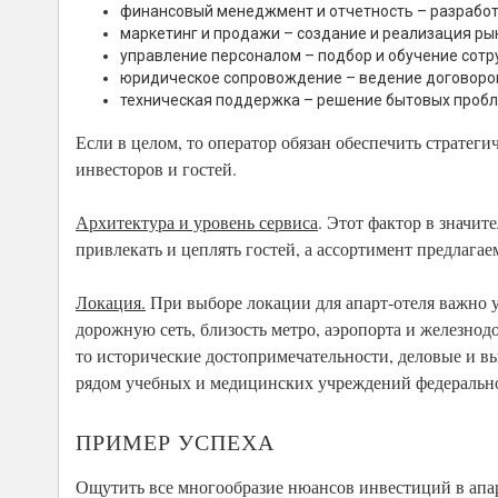
финансовый менеджмент и отчетность – разработ
маркетинг и продажи – создание и реализация ры
управление персоналом – подбор и обучение сотр
юридическое сопровождение – ведение договоров
техническая поддержка – решение бытовых пробле
Если в целом, то оператор обязан обеспечить стратеги
инвесторов и гостей.
Архитектура и уровень сервиса
. Этот фактор в значи
привлекать и цеплять гостей, а ассортимент предлага
Локация.
При выборе локации для апарт-отеля важно у
дорожную сеть, близость метро, аэропорта и железнод
то исторические достопримечательности, деловые и в
рядом учебных и медицинских учреждений федерально
ПРИМЕР УСПЕХА
Ощутить все многообразие нюансов инвестиций в апар