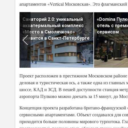
апартаментов «Vertical Московская». Это флагманский 
а
Санаторий 2.0: уникальный
«Domina Пулк
акватермальный комплекс
отель с пре
«Место в Смолячково»
сервисом
появится в Санкт-Петербурге
Проект расположен в престижном Московском районе 
деловая и туристическая ось, а также одна из главны
шоссе, КАД и ЗСД. В пешей доступности станция метр
аэропорта Пулково можно доехать за 15 минут, до Моск
Концепция проекта разработана британо-французской 
сервисными апартаментами. Объект создавался для с
приходится больше половины мирового турпотока. Гл