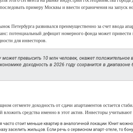
 последовать примеру Москвы и ввести ограничения на запуск н
ынок Петербурга развивался преимущественно за счет ввода апа
аланс: потенциальный дефицит номерного фонда может привести
дности для инвесторов.
ду может превысить 10 млн человек, окажет положительное 
экономике доходность в 2026 году сохранится в диапазоне
ном сегменте доходность от сдачи апартаментов остается стабил
й вложить средства именно в этот актив. Инвесторы учитывают
 часто стоит меньше квартир в аналогичной локации. Юнит можно 
разу заселить жильцов. Если речь о сервисном апарт-отеле, то бон