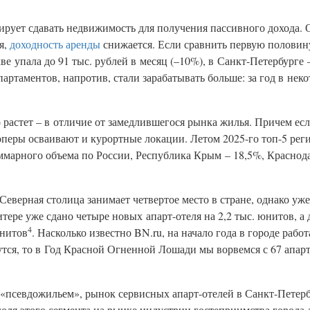
ирует сдавать недвижимость для получения пассивного дохода.
я,
доходность аренды
снижается. Если сравнить первую половину
е упала до 91 тыс. рублей в месяц (–10%), в Санкт-Петербурге –
партаментов, напротив, стали зарабатывать больше: за год в нек
растет – в отличие от замедлившегося рынка жилья. Причем есл
лоперы осваивают и курортные локации. Летом 2025-го топ-5 ре
уммарного объема по России, Республика Крым – 18,5%, Краснод
еверная столица занимает четвертое место в стране, однако уже
тере уже сдано четыре новых апарт-отеля на 2,2 тыс. юнитов, а 
4
юнитов
. Насколько известно BN.ru, на начало года в городе рабо
утся, то в Год Красной Огненной Лошади мы ворвемся с 67 апар
с «псевдожильем», рынок сервисных апарт-отелей в Санкт-Петер
оля этого сегмента на рынке индустрии гостеприимства города 