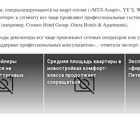
и, специализирующиеся на апарт-отелях («МТЛ-Апарт», YE’S, We
интерес к сегменту все чаще проявляют профессиональные гост
например, Cosmos Hotel Group, Ginza Hotels & Apartments).
 годы девелоперы все чаще привлекают сетевых операторов или
оддержке профессиональных консультантов», - отметила эксперт.
ейлеры
Средняя площадь квартиры в
Эксп
я на
новостройках комфорт-
«фи
 торговых
класса продолжает
Пете
сокращаться