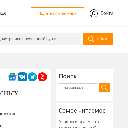
Ещё
Войти
Подать объявление
Найти
Поиск
исных
Самое читаемое
вления.
Участок или дом: что
.
купить за городом?