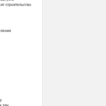
ит строительство
елении
у
х дач