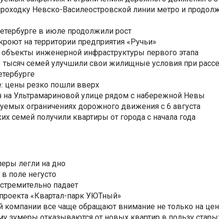
роходку Невско-Василеостровской линии метро и продолж
Петербурге в июле продолжили рост
ткроют на территории предприятия «Ручьи»
 объекты инженерной инфраструктуры первого этапа
3,3 тысяч семей улучшили свои жилищные условия при расс
етербурге
: цены резко пошли вверх
н на Ультрамариновой улице рядом с набережной Невы
уемых ограничениях дорожного движения с 6 августа
ких семей получили квартиры от города с начала года
еры легли на дно
 в поле негусто
 стремительно падает
 проекта «Квартал-парк УЮТный»
 компании все чаще обращают внимание не только на цен
му зумеры отказываются от новых квартир в пользу стары