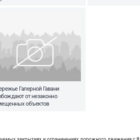
ережье Галерной Гавани
обождают от незаконно
мещенных объектов
уемых закрытиях и ограничениях дорожного движения с 8 