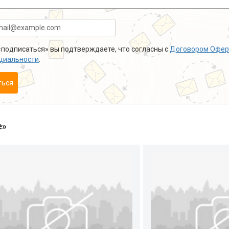
подписаться» вы подтверждаете, что согласны с
Договором Офер
циальности
.
ться
е»