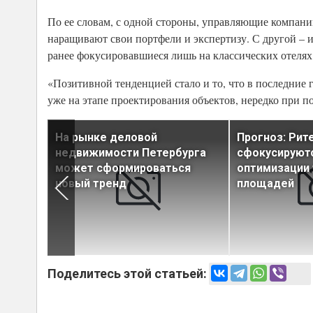
По ее словам, с одной стороны, управляющие компани
наращивают свои портфели и экспертизу. С другой – 
ранее фокусировавшиеся лишь на классических отелях (
«Позитивной тенденцией стало и то, что в последние
уже на этапе проектирования объектов, нередко при п
Гавани
На рынке деловой
Прогноз: Рит
конно
недвижимости Петербурга
сфокусируютс
ов
может сформироваться
оптимизации
новый тренд
площадей
Поделитесь этой статьей: