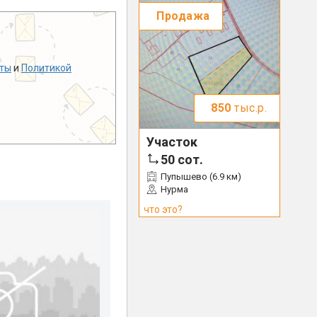
Продажа
ты
и
Политикой
850
тыс.р.
Участок
50
сот.
Пупышево (6.9 км)
Нурма
что это?