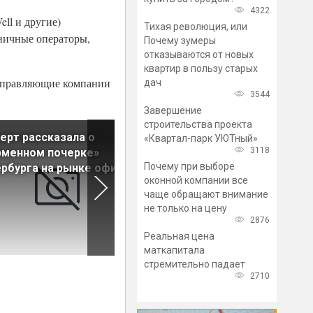
4322
ll и другие)
Тихая революция, или
иничные операторы,
Почему зумеры
отказываются от новых
квартир в пользу старых
 управляющие компании
дач
3544
Завершение
строительства проекта
ерт рассказала о
Мнение: Рыночная ипотека
«Квартал-парк УЮТный»
3118
рменном почерке»
пока слабо влияет на прод
Почему при выборе
рбурга на рынке офисов
новостроек
оконной компании все
чаще обращают внимание
не только на цену
2876
Реальная цена
маткапитала
стремительно падает
2710