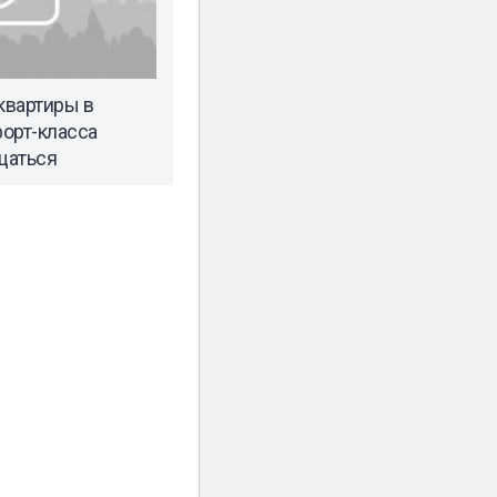
квартиры в
орт-класса
щаться