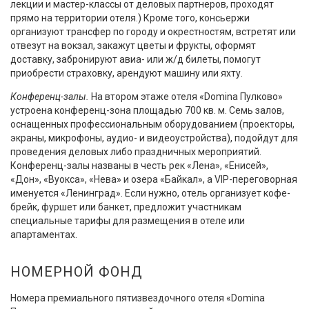
лекции и мастер-классы от деловых партнеров, проходят
прямо на территории отеля.) Кроме того, консьержи
организуют трансфер по городу и окрестностям, встретят или
отвезут на вокзал, закажут цветы и фрукты, оформят
доставку, забронируют авиа- или ж/д билеты, помогут
приобрести страховку, арендуют машину или яхту.
Конференц-залы.
На втором этаже отеля «Domina Пулково»
устроена конференц-зона площадью 700 кв. м. Семь залов,
оснащенных профессиональным оборудованием (проекторы,
экраны, микрофоны, аудио- и видеоустройства), подойдут для
проведения деловых либо праздничных мероприятий.
Конференц-залы названы в честь рек «Лена», «Енисей»,
«Дон», «Вуокса», «Нева» и озера «Байкал», а VIP-переговорная
именуется «Ленинград». Если нужно, отель организует кофе-
брейк, фуршет или банкет, предложит участникам
специальные тарифы для размещения в отеле или
апартаментах.
НОМЕРНОЙ ФОНД
Номера премиального пятизвездочного отеля «Domina