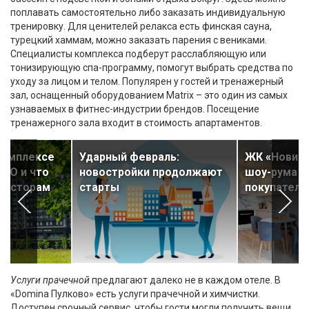
поплавать самостоятельно либо заказать индивидуальную
тренировку. Для ценителей релакса есть финская сауна,
турецкий хаммам, можно заказать парения с вениками.
Специалисты комплекса подберут расслабляющую или
тонизирующую спа-программу, помогут выбрать средства по
уходу за лицом и телом. Популярен у гостей и тренажерный
зал, оснащенный оборудованием Matrix – это один из самых
узнаваемых в фитнес-индустрии брендов. Посещение
тренажерного зала входит в стоимость апартаментов.
комплексе
Ударный февраль:
ЖК «Новико
ALO и что
новостройки продолжают
шоу-рума и
нвесторам
старты
покупателе
Услуги прачечной
предлагают далеко не в каждом отеле. В
«Domina Пулково» есть услуги прачечной и химчистки.
Доступен срочный сервис, чтобы гости могли получить вещи