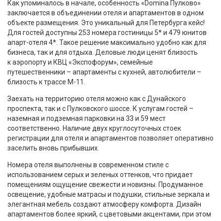
Как упоминалось в начале, особенность «Domina Пулково»
заключается в объединении отеля и апартаментов в одном
объекте размещения. Это уникальный для Петербурга кейс!
Для гостей доступны 253 номера гостиницы 5* и 479 юнитов
апарт-отеля 4*. Такое решение максимально удобно как для
бизнеса, так и для отдыха. Деловые люди ценят близость
к аэропорту и КВЦ «Экспофорум», семейные
путешественники – апартаменты с кухней, автолюбители –
близость к трассе М-11.
Заехать на территорию отеля можно как с Дунайского
проспекта, так и с Пулковского шоссе. К услугам гостей –
наземная и подземная парковки на 33 и 59 мест
соответственно. Наличие двух круглосуточных стоек
регистрации для отеля и апартаментов позволяет оперативно
заселить вновь прибывших.
Номера отеля выполнены в современном стиле с
использованием серых и зеленых оттенков, что придает
помещениям ощущение свежести и новизны. Продуманное
освещение, удобные матрасы и подушки, стильные зеркала и
элегантная мебель создают атмосферу комфорта. Дизайн
апартаментов более яркий, с цветовыми акцентами, при этом