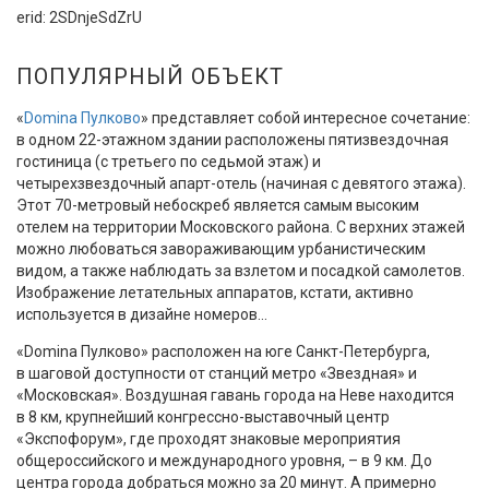
erid: 2SDnjeSdZrU
ПОПУЛЯРНЫЙ ОБЪЕКТ
«
Domina Пулково
» представляет собой интересное сочетание:
в одном 22-этажном здании расположены пятизвездочная
гостиница (с третьего по седьмой этаж) и
четырехзвездочный апарт-отель (начиная с девятого этажа).
Этот 70-метровый небоскреб является самым высоким
отелем на территории Московского района. С верхних этажей
можно любоваться завораживающим урбанистическим
видом, а также наблюдать за взлетом и посадкой самолетов.
Изображение летательных аппаратов, кстати, активно
используется в дизайне номеров...
«Domina Пулково» расположен на юге Санкт-Петербурга,
в шаговой доступности от станций метро «Звездная» и
«Московская». Воздушная гавань города на Неве находится
в 8 км, крупнейший конгрессно-выставочный центр
«Экспофорум», где проходят знаковые мероприятия
общероссийского и международного уровня, – в 9 км. До
центра города добраться можно за 20 минут. А примерно