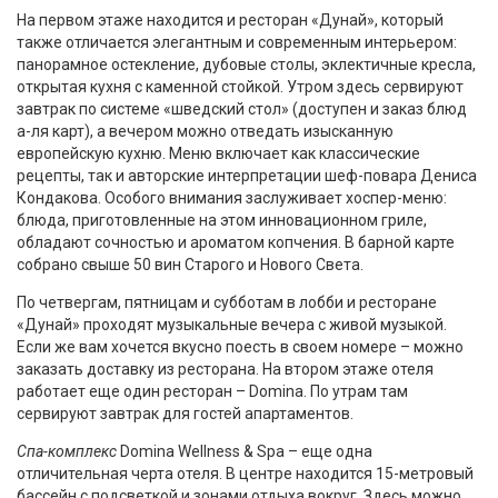
На первом этаже находится и ресторан «Дунай», который
также отличается элегантным и современным интерьером:
панорамное остекление, дубовые столы, эклектичные кресла,
открытая кухня с каменной стойкой. Утром здесь сервируют
завтрак по системе «шведский стол» (доступен и заказ блюд
а-ля карт), а вечером можно отведать изысканную
европейскую кухню. Меню включает как классические
рецепты, так и авторские интерпретации шеф-повара Дениса
Кондакова. Особого внимания заслуживает хоспер-меню:
блюда, приготовленные на этом инновационном гриле,
обладают сочностью и ароматом копчения. В барной карте
собрано свыше 50 вин Старого и Нового Света.
По четвергам, пятницам и субботам в лобби и ресторане
«Дунай» проходят музыкальные вечера с живой музыкой.
Если же вам хочется вкусно поесть в своем номере – можно
заказать доставку из ресторана. На втором этаже отеля
работает еще один ресторан – Domina. По утрам там
сервируют завтрак для гостей апартаментов.
Спа-комплекс
Domina Wellness & Spa – еще одна
отличительная черта отеля. В центре находится 15-метровый
бассейн с подсветкой и зонами отдыха вокруг. Здесь можно