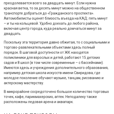
преодолевается всего за двадцать минут. Если нужна
красная ветка, то за десять минут можно на общественном
транспорте добраться до «Гражданского проспекта».
Автомобилисты оценят близость въезда на КАД: пять минут
– и ты на кольцевой. Удобно доехать до любого района,
включая центр города, куда реально домчаться минут за
двадцать.
Поскольку эта территория давно обжитая, то с социальными и
торгово-развлекательными объектами здесь полный
порядок. В шаговой доступности от ЖК находятся
поликлиники для взрослых и детей, работают 15 детских
садов и 8 школ (в том числе современные – с бассейнами).
Имеются здесь и учреждения дополнительного образования,
например детская школа искусств имени Свиридова, где
молодое поколение обучают музыке, танцам, рисованию и
актерскому мастерству.
В микрорайоне сосредоточено большое количество торговых
точек, кафе, парикмахерских, аптек. Неподалеку также
расположены ледовая арена и аквапарк.