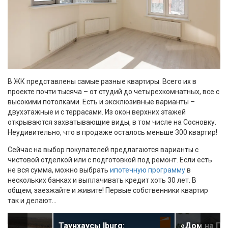
В ЖК представлены самые разные квартиры. Всего их в
проекте почти тысяча – от студий до четырехкомнатных, все с
высокими потолками. Есть и эксклюзивные варианты –
двухэтажные и с террасами. Из окон верхних этажей
открываются захватывающие виды, в том числе на Сосновку.
Неудивительно, что в продаже осталось меньше 300 квартир!
Сейчас на выбор покупателей предлагаются варианты с
чистовой отделкой или с подготовкой под ремонт. Если есть
не вся сумма, можно выбрать
ипотечную программу
в
нескольких банках и выплачивать кредит хоть 30 лет. В
общем, заезжайте и живите! Первые собственники квартир
так и делают…
ны
Таунхаусы Iburg:
«Дом на Пр