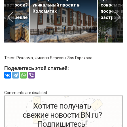
новостроек?
уникальный проект в
современн
 к
Коломягах
посреди ис
есь дешевле
застройки
Текст: Реклама, Филипп Березин,
Зоя Горохова
Поделитесь этой статьей:
Comments are disabled
Хотите получать
свежие новости BN.ru?
Подпишитесь!