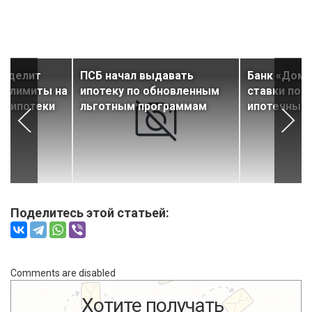
ределит
ПСБ начал выдавать
Банк «Дом.
е лимиты на
ипотеку по обновленным
ставки по 
й ипотеки
льготным программам
ипотечным
Поделитесь этой статьей:
Comments are disabled
Хотите получать