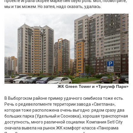
проекте играла скорее маркетинговую роль: мол, посмотрите,
мы и так можем. Но затея, надо сказать, удалась.
ЖК Green Tower и «Триумф Парк»
В Выборгском районе пример удачного симбиоза тоже есть.
Речь о редевелопменте территории завода «Светлана»,
которая тоже расположена очень выгодно: рядом сразу два
больших парка (Удельный и Сосновка), хорошая транспортная
доступность, много различной социалки. Компания Setl City
сначала вывела на рынок ЖК комфорт-класса «Панорама