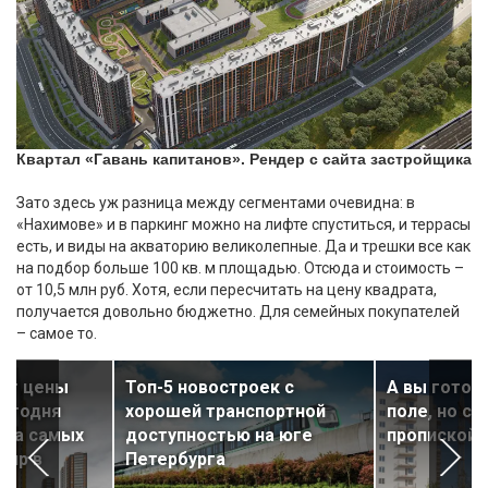
Квартал «Гавань капитанов». Рендер с сайта застройщика
Зато здесь уж разница между сегментами очевидна: в
«Нахимове» и в паркинг можно на лифте спуститься, и террасы
есть, и виды на акваторию великолепные. Да и трешки все как
на подбор больше 100 кв. м площадью. Отсюда и стоимость –
от 10,5 млн руб. Хотя, если пересчитать на цену квадрата,
получается довольно бюджетно. Для семейных покупателей
– самое то.
ает цены
Топ-5 новостроек с
А вы готов
сегодня
хорошей транспортной
поле, но с 
тка самых
доступностью на юге
пропиской?
тир в
Петербурга