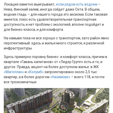
Локация заметно выигрывает,
если рядом есть водоем
–
Нева, Финский залив, иногда сойдет даже Охта. В общем,
водная гладь – для нашего города это аксиома. Если таковая
имеется, плюс есть удовлетворительная транспортная
доступность и нет проблем с экологией, вполне подойдет и
для бизнес-класса, и для комфорта.
На намыве пока не все хорошо с транспортом, зато район явно
перспективный: здесь и жилья много строится, и различной
инфраструктуры.
Здесь примерно поровну бизнес- и комфорт-класса, причем в
квартале «Гавань капитанов» от «Лидер Групп» есть и то, и
другое. Правда, акцент на более доступном жилье: в ЖК
«Магеллан»
и
«Колумб»
запроектировано около 2,5 тыс.
квартир, а в более дорогом
«Нахимове»
– всего 118, и почти
все трехкомнатные.