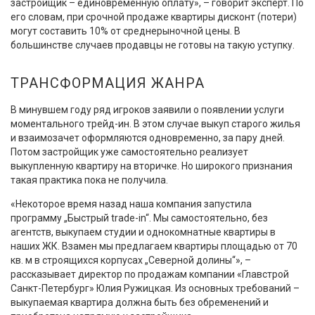
застройщик – единовременную оплату», – говорит эксперт. По
его словам, при срочной продаже квартиры дисконт (потери)
могут составить 10% от среднерыночной цены. В
большинстве случаев продавцы не готовы на такую уступку.
ТРАНСФОРМАЦИЯ ЖАНРА
В минувшем году ряд игроков заявили о появлении услуги
моментального трейд-ин. В этом случае выкуп старого жилья
и взаимозачет оформляются одновременно, за пару дней.
Потом застройщик уже самостоятельно реализует
выкупленную квартиру на вторичке. Но широкого признания
такая практика пока не получила.
«Некоторое время назад наша компания запустила
программу „Быстрый trade-in“. Мы самостоятельно, без
агентств, выкупаем студии и однокомнатные квартиры в
наших ЖК. Взамен мы предлагаем квартиры площадью от 70
кв. м в строящихся корпусах „Северной долины“», –
рассказывает директор по продажам компании «Главстрой
Санкт-Петербург» Юлия Ружицкая. Из основных требований –
выкупаемая квартира должна быть без обременений и