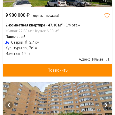
1 / 19
9 900 000 ₽
(прямая продажа)
2
2-комнатная квартира • 47.10 м
•
6/9 этаж
2
2
Жилая: 29.80 м
• Кухня: 6.30 м
Панельный
Озерки
2.7 км
Культуры пр., 7к1А
Изменен: 19.07
Адвекс, Ильин Г.Л.
Позвонить