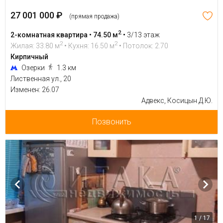
27 001 000 ₽
(прямая продажа)
2
2-комнатная квартира • 74.50 м
•
3/13 этаж
2
2
Жилая: 33.80 м
• Кухня: 16.50 м
• Потолок: 2.70
Кирпичный
Озерки
1.3 км
Лиственная ул., 20
Изменен: 26.07
Адвекс, Косицын Д.Ю.
Позвонить
1 / 17