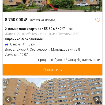
1 / 25
8 750 000 ₽
(встречная покупка)
2
2-комнатная квартира • 55.60 м
•
7/7 этаж
2
2
Жилая: 29.10 м
• Кухня: 14.10 м
• Потолок: 2.70
Кирпично-Монолитный
Озерки
13 км
Всеволожский, Сертолово г., Молодцова ул., д 8
Изменен: 16.07
продавец: Русский Фонд Недвижимости
Позвонить