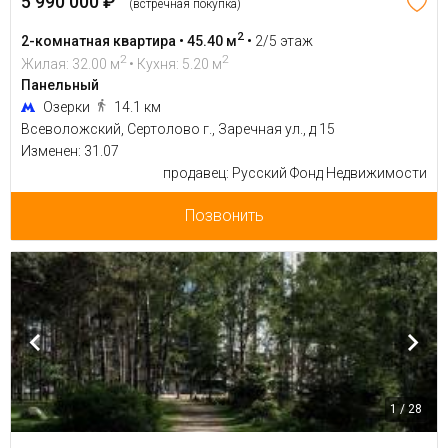
5 990 000 ₽
(встречная покупка)
2
2-комнатная квартира • 45.40 м
•
2/5 этаж
2
2
Жилая: 32.00 м
• Кухня: 5.20 м
Панельный
Озерки
14.1 км
Всеволожский, Сертолово г., Заречная ул., д 15
Изменен: 31.07
продавец: Русский Фонд Недвижимости
Позвонить
1 / 28