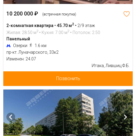
10 200 000 ₽
(встречная покупка)
2
2-комнатная квартира • 45.70 м
•
2/9 этаж
2
2
Жилая: 28.50 м
• Кухня: 7.00 м
• Потолок: 2.50
Панельный
Озерки
1.6 км
пр-кт. Луначарского, 33к2
Изменен: 24.07
Итака, Лившиц Ф.Б.
Позвонить