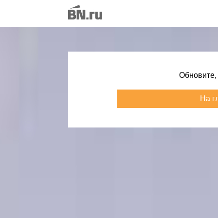
Обновите,
На г