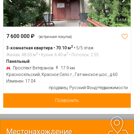
1 / 14
7 600 000 ₽
(встречная покупка)
2
3-комнатная квартира • 70.10 м
•
5/5 этаж
2
2
Жилая: 48.50 м
• Кухня: 6.40 м
• Потолок: 2.55
Панельный
Проспект Ветеранов
17.9 км
Красносельский, Красное Село г., Гатчинское шос., д 60
Изменен: 17.04
продавец: Русский Фонд Недвижимости
Позвонить
Местонахождение