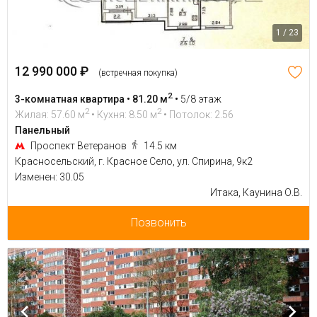
1 / 23
12 990 000 ₽
(встречная покупка)
2
3-комнатная квартира • 81.20 м
•
5/8 этаж
2
2
Жилая: 57.60 м
• Кухня: 8.50 м
• Потолок: 2.56
Панельный
Проспект Ветеранов
14.5 км
Красносельский, г. Красное Село, ул. Спирина, 9к2
Изменен: 30.05
Итака, Каунина О.В.
Позвонить