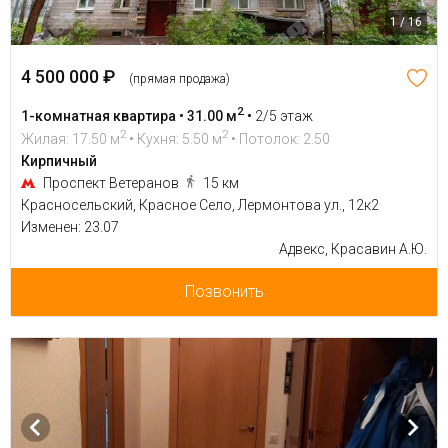
1 / 16
4 500 000 ₽
(прямая продажа)
2
1-комнатная квартира • 31.00 м
•
2/5 этаж
2
2
Жилая: 17.50 м
• Кухня: 5.50 м
• Потолок: 2.50
Кирпичный
Проспект Ветеранов
15 км
Красносельский, Красное Село, Лермонтова ул., 12к2
Изменен: 23.07
Адвекс, Красавин А.Ю.
Позвонить