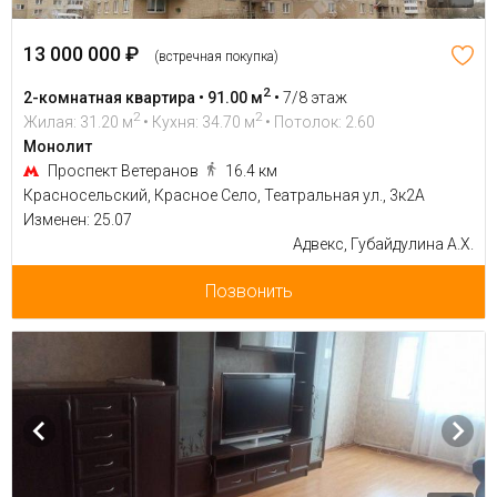
13 000 000 ₽
(встречная покупка)
2
2-комнатная квартира • 91.00 м
•
7/8 этаж
2
2
Жилая: 31.20 м
• Кухня: 34.70 м
• Потолок: 2.60
Монолит
Проспект Ветеранов
16.4 км
Красносельский, Красное Село, Театральная ул., 3к2А
Изменен: 25.07
Адвекс, Губайдулина А.Х.
Позвонить