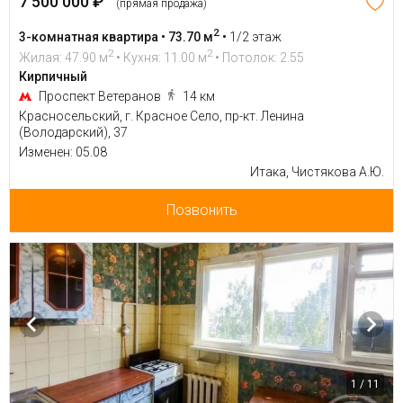
7 500 000 ₽
(прямая продажа)
2
3-комнатная квартира • 73.70 м
•
1/2 этаж
2
2
Жилая: 47.90 м
• Кухня: 11.00 м
• Потолок: 2.55
Кирпичный
Проспект Ветеранов
14 км
Красносельский, г. Красное Село, пр-кт. Ленина
(Володарский), 37
Изменен: 05.08
Итака, Чистякова А.Ю.
Позвонить
1 / 11