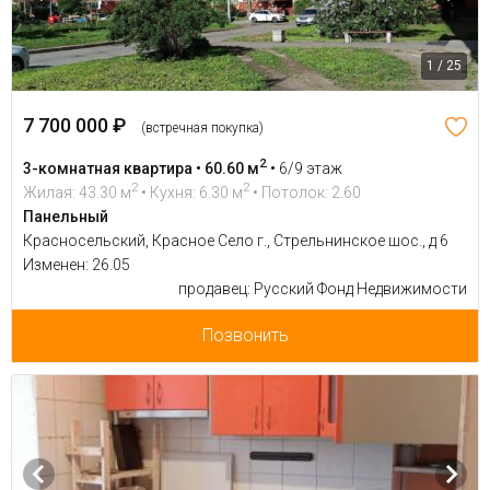
1 / 25
7 700 000 ₽
(встречная покупка)
2
3-комнатная квартира • 60.60 м
•
6/9 этаж
2
2
Жилая: 43.30 м
• Кухня: 6.30 м
• Потолок: 2.60
Панельный
Красносельский, Красное Село г., Стрельнинское шос., д 6
Изменен: 26.05
продавец: Русский Фонд Недвижимости
Позвонить