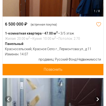
1 / 8
6 500 000 ₽
(встречная покупка)
2
1-комнатная квартира • 47.00 м
•
3/5 этаж
2
2
Жилая: 20.00 м
• Кухня: 10.00 м
• Потолок: 2.70
Панельный
Красносельский, Красное Село г., Лермонтова ул., д 11
Изменен: 14.07
продавец: Русский Фонд Недвижимости
Позвонить