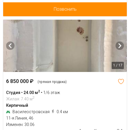
Позвонить
1 / 17
6 850 000 ₽
(прямая продажа)
2
Студия • 24.00 м
•
1/6 этаж
2
Жилая: 7.40 м
Кирпичный
Василеостровская
0.4 км
11-я Линия, 46
Изменен: 30.06