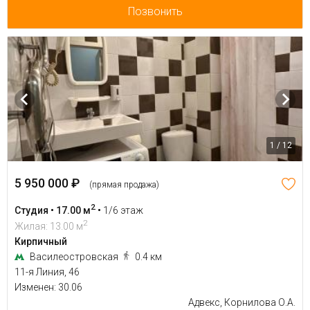
Позвонить
1 / 12
5 950 000 ₽
(прямая продажа)
2
Студия • 17.00 м
•
1/6 этаж
2
Жилая: 13.00 м
Кирпичный
Василеостровская
0.4 км
11-я Линия, 46
Изменен: 30.06
Адвекс, Корнилова О.А.