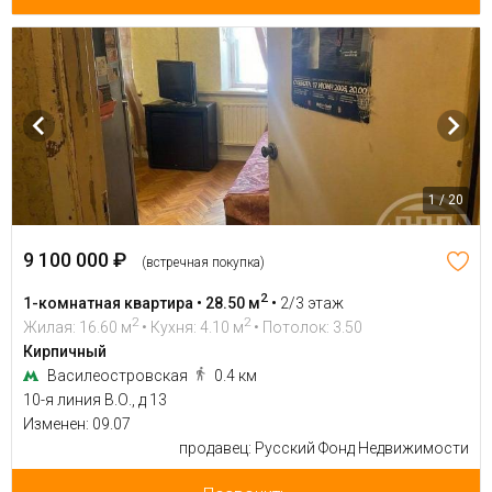
1 / 20
9 100 000 ₽
(встречная покупка)
2
1-комнатная квартира • 28.50 м
•
2/3 этаж
2
2
Жилая: 16.60 м
• Кухня: 4.10 м
• Потолок: 3.50
Кирпичный
Василеостровская
0.4 км
10-я линия В.О., д 13
Изменен: 09.07
продавец: Русский Фонд Недвижимости