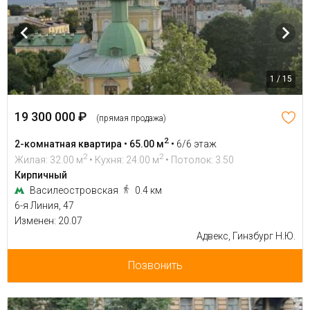
1 / 15
19 300 000 ₽
(прямая продажа)
2
2-комнатная квартира • 65.00 м
•
6/6 этаж
2
2
Жилая: 32.00 м
• Кухня: 24.00 м
• Потолок: 3.50
Кирпичный
Василеостровская
0.4 км
6-я Линия, 47
Изменен: 20.07
Адвекс, Гинзбург Н.Ю.
Позвонить