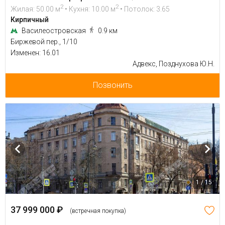
2
2
Жилая: 50.00 м
• Кухня: 10.00 м
• Потолок: 3.65
Кирпичный
Василеостровская
0.9 км
Биржевой пер., 1/10
Изменен: 16.01
Адвекс, Позднухова Ю.Н.
Позвонить
1 / 15
37 999 000 ₽
(встречная покупка)