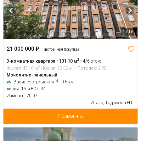
1 / 19
21 000 000 ₽
(встречная покупка)
2
3-комнатная квартира • 101.10 м
•
4/6 этаж
2
2
Жилая: 47.10 м
• Кухня: 12.60 м
• Потолок: 3.20
Монолитно-панельный
Василеостровская
0.6 км
линия. 15-я В.О., 34
Изменен: 20.07
Итака, Тодыкова Н.Г.
Позвонить