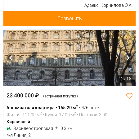
Адвекс, Корнилова О.А.
Позвонить
1 / 16
23 400 000 ₽
(встречная покупка)
2
6-комнатная квартира • 165.20 м
•
4/6 этаж
2
2
Жилая: 111.00 м
• Кухня: 17.00 м
• Потолок: 3.00
Кирпичный
Василеостровская
0.3 км
4-я Линия, 21