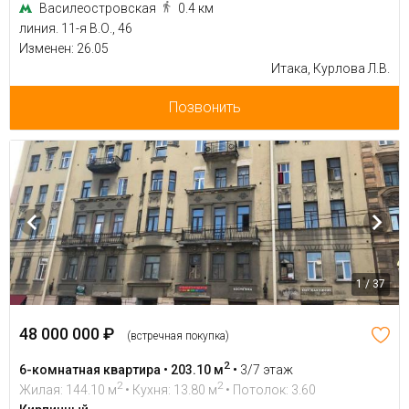
Василеостровская
0.4 км
линия. 11-я В.О., 46
Изменен: 26.05
Итака, Курлова Л.В.
Позвонить
1 / 37
48 000 000 ₽
(встречная покупка)
2
6-комнатная квартира • 203.10 м
•
3/7 этаж
2
2
Жилая: 144.10 м
• Кухня: 13.80 м
• Потолок: 3.60