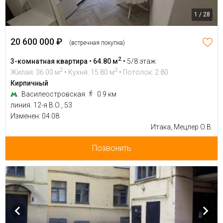
1 / 28
20 600 000 ₽
(встречная покупка)
2
3-комнатная квартира • 64.80 м
•
5/8 этаж
2
2
Жилая: 36.00 м
• Кухня: 15.80 м
• Потолок: 2.80
Кирпичный
Василеостровская
0.9 км
линия. 12-я В.О., 53
Изменен: 04.08
Итака, Мецлер О.В.
Позвонить