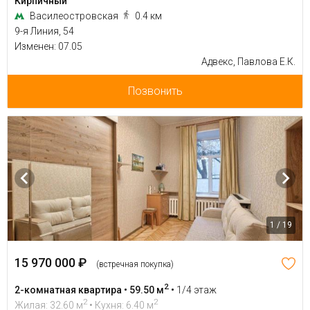
Кирпичный
Василеостровская
0.4 км
9-я Линия, 54
Изменен: 07.05
Адвекс, Павлова Е.К.
Позвонить
1 / 19
15 970 000 ₽
(встречная покупка)
2
2-комнатная квартира • 59.50 м
•
1/4 этаж
2
2
Жилая: 32.60 м
• Кухня: 6.40 м