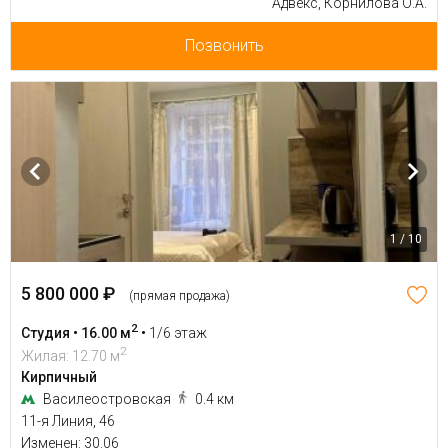
Адвекс, Корнилова О.А.
Позвонить
1 / 10
5 800 000 ₽
(прямая продажа)
2
Студия • 16.00 м
•
1/6 этаж
2
Жилая: 12.70 м
Кирпичный
Василеостровская
0.4 км
11-я Линия, 46
Изменен: 30.06