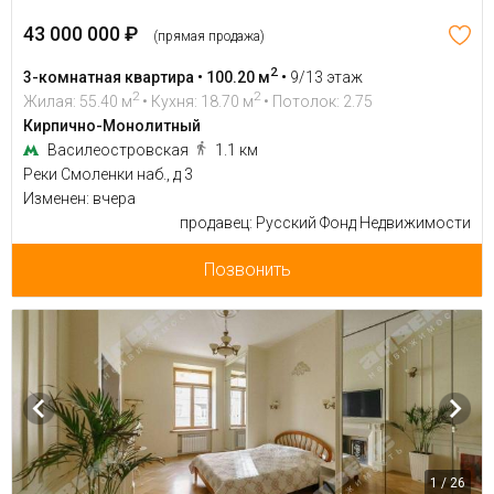
43 000 000 ₽
(прямая продажа)
2
3-комнатная квартира • 100.20 м
•
9/13 этаж
2
2
Жилая: 55.40 м
• Кухня: 18.70 м
• Потолок: 2.75
Кирпично-Монолитный
Василеостровская
1.1 км
Реки Смоленки наб., д 3
Изменен: вчера
продавец: Русский Фонд Недвижимости
Позвонить
1 / 26