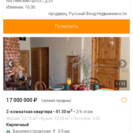
Английский просп., д 20
Изменен: 16.06
продавец: Русский Фонд Недвижимости
Позвонить
1 / 32
17 000 000 ₽
(прямая продажа)
2
2-комнатная квартира • 41.30 м
•
2/6 этаж
2
2
Жилая: 23.70 м
• Кухня: 10.00 м
• Потолок: 3.65
Кирпичный
Василеостровская
0.9 км