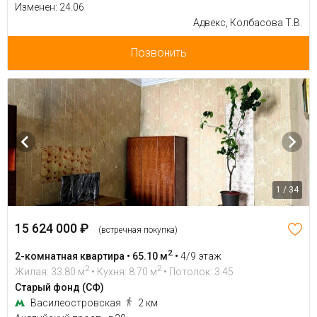
Изменен: 24.06
Адвекс, Колбасова Т.В.
Позвонить
1 / 34
15 624 000 ₽
(встречная покупка)
2
2-комнатная квартира • 65.10 м
•
4/9 этаж
2
2
Жилая: 33.80 м
• Кухня: 8.70 м
• Потолок: 3.45
Старый фонд (СФ)
Василеостровская
2 км