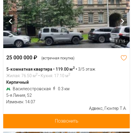
1 / 15
25 000 000 ₽
(встречная покупка)
2
5-комнатная квартира • 119.00 м
•
3/5 этаж
2
2
Жилая: 76.50 м
• Кухня: 17.10 м
Кирпичный
Василеостровская
0.3 км
5-я Линия, 52
Изменен: 14.07
Адвекс, Гюнтер Т.А.
Позвонить