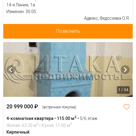
14-я Линия, 1а
Изменен: 30.05
Адвекс, Федосеева О.Я.
Позвонить
1 / 34
20 999 000 ₽
(встречная покупка)
2
4-комнатная квартира • 115.00 м
•
5/6 этаж
2
2
Жилая: 63.20 м
• Кухня: 11.00 м
Кирпичный