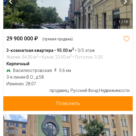
1 / 10
29 900 000 ₽
(прямая продажа)
2
3-комнатная квартира • 95.00 м
•
3/5 этаж
2
2
Жилая: 54.00 м
• Кухня: 23.00 м
• Потолок: 3.20
Кирпичный
Василеостровская
0.6 км
3-я линия В.О., д 58
Изменен: 28.07
продавец: Русский Фонд Недвижимости
Позвонить