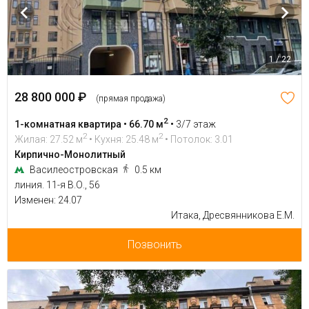
1 / 22
28 800 000 ₽
(прямая продажа)
2
1-комнатная квартира • 66.70 м
•
3/7 этаж
2
2
Жилая: 27.52 м
• Кухня: 25.48 м
• Потолок: 3.01
Кирпично-Монолитный
Василеостровская
0.5 км
линия. 11-я В.О., 56
Изменен: 24.07
Итака, Дресвянникова Е.М.
Позвонить