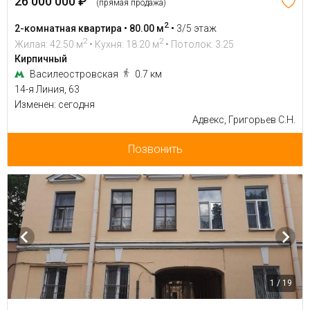
26 000 000 ₽
(прямая продажа)
2
2-комнатная квартира • 80.00 м
•
3/5 этаж
2
2
Жилая: 42.50 м
• Кухня: 18.20 м
• Потолок: 3.25
Кирпичный
Василеостровская
0.7 км
14-я Линия, 63
Изменен: сегодня
Адвекс, Григорьев С.Н.
Позвонить
1 / 19