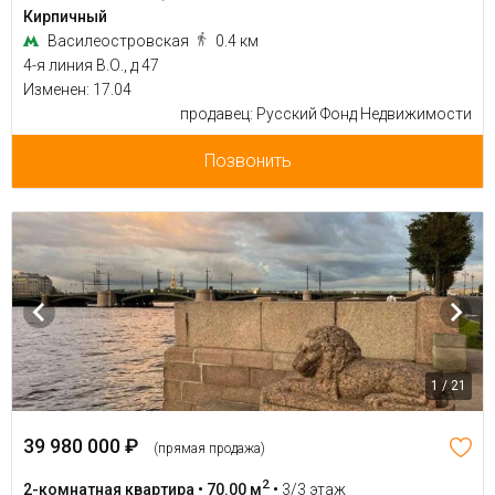
Кирпичный
Василеостровская
0.4 км
4-я линия В.О., д 47
Изменен: 17.04
продавец: Русский Фонд Недвижимости
Позвонить
1 / 21
39 980 000 ₽
(прямая продажа)
2
2-комнатная квартира • 70.00 м
•
3/3 этаж