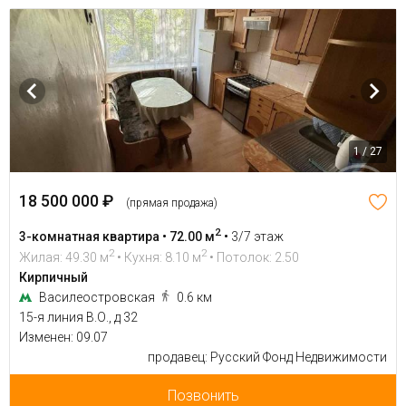
1 / 27
18 500 000 ₽
(прямая продажа)
2
3-комнатная квартира • 72.00 м
•
3/7 этаж
2
2
Жилая: 49.30 м
• Кухня: 8.10 м
• Потолок: 2.50
Кирпичный
Василеостровская
0.6 км
15-я линия В.О., д 32
Изменен: 09.07
продавец: Русский Фонд Недвижимости
Позвонить