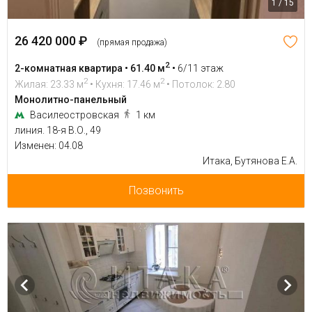
1 / 15
26 420 000 ₽
(прямая продажа)
2
2-комнатная квартира • 61.40 м
•
6/11 этаж
2
2
Жилая: 23.33 м
• Кухня: 17.46 м
• Потолок: 2.80
Монолитно-панельный
Василеостровская
1 км
линия. 18-я В.О., 49
Изменен: 04.08
Итака, Бутянова Е.А.
Позвонить