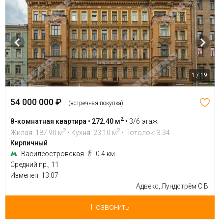
1 / 19
54 000 000 ₽
(встречная покупка)
2
8-комнатная квартира • 272.40 м
•
3/6 этаж
2
2
Жилая: 187.90 м
• Кухня: 23.10 м
• Потолок: 3.34
Кирпичный
Василеостровская
0.4 км
Средний пр., 11
Изменен: 13.07
Адвекс, Лундстрём С.В.
Позвонить