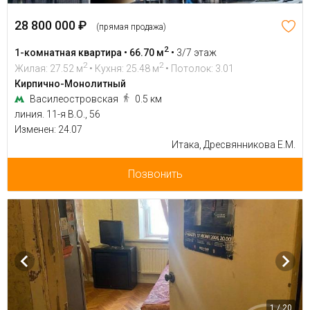
28 800 000 ₽
(прямая продажа)
2
1-комнатная квартира • 66.70 м
•
3/7 этаж
2
2
Жилая: 27.52 м
• Кухня: 25.48 м
• Потолок: 3.01
Кирпично-Монолитный
Василеостровская
0.5 км
линия. 11-я В.О., 56
Изменен: 24.07
Итака, Дресвянникова Е.М.
Позвонить
1 / 20