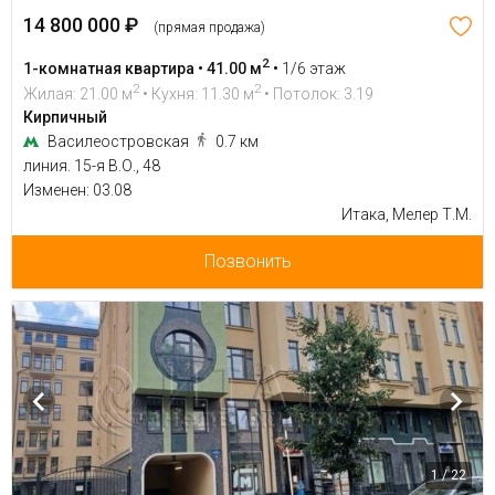
14 800 000 ₽
(прямая продажа)
2
1-комнатная квартира • 41.00 м
•
1/6 этаж
2
2
Жилая: 21.00 м
• Кухня: 11.30 м
• Потолок: 3.19
Кирпичный
Василеостровская
0.7 км
линия. 15-я В.О., 48
Изменен: 03.08
Итака, Мелер Т.М.
Позвонить
1 / 22