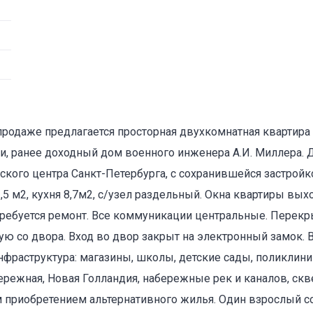
К продаже предлагается просторная двухкомнатная квартир
и, ранее доходный дом военного инженера А.И. Миллера. 
кого центра Санкт-Петербурга, с сохранившейся застройко
,5 м2, кухня 8,7м2, с/узел раздельный. Окна квартиры вых
требуется ремонт. Все коммуникации центральные. Перекр
ую со двора. Вход во двор закрыт на электронный замок. 
фраструктура: магазины, школы, детские сады, поликлини
ережная, Новая Голландия, набережные рек и каналов, скв
 приобретением альтернативного жилья. Один взрослый с