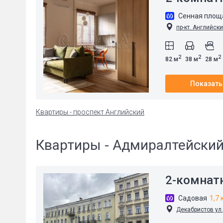
Сенная пло
пр-кт. Английски
2
2
2
82 м
38 м
28 м
Показать
Квартиры - проспект Английский
Квартиры - Адмиралтейский
2-комнат
Садовая
1,7 
Декабристов ул.