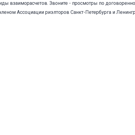
иды взаиморасчетов. Звоните - просмотры по договоренно
леном Ассоциации риэлторов Санкт-Петербурга и Ленингр
оваться на объявление
Объект не продается (не сдается)
Указанные характеристики отличаются от фактических