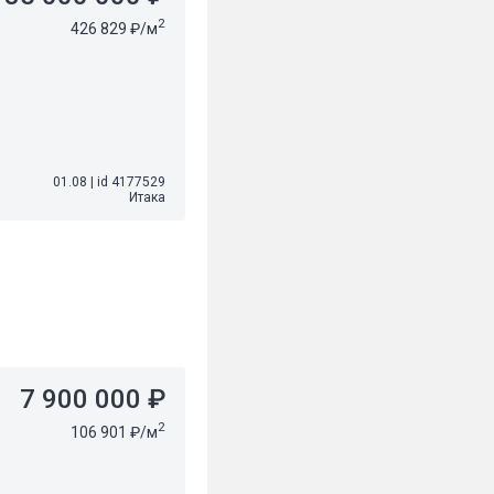
2
426 829 ₽/м
01.08
|
id 4177529
Итака
7 900 000 ₽
2
106 901 ₽/м