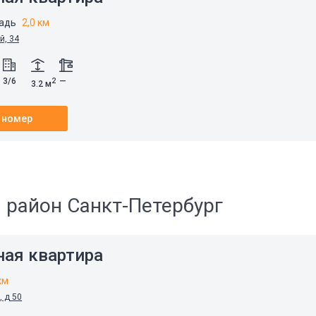
щадь
2,0 км
й, 34
3/6
—
2
3.2 м
 номер
 район Санкт-Петербург
ная квартира
км
, д 50