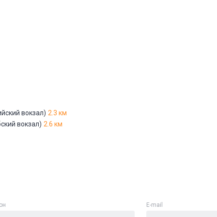
Адрес указан неверно
Цена указана неверно
Другое
е
*
ийский вокзал)
2.3 км
бский вокзал)
2.6 км
Отменить
Отправить
он
E-mail