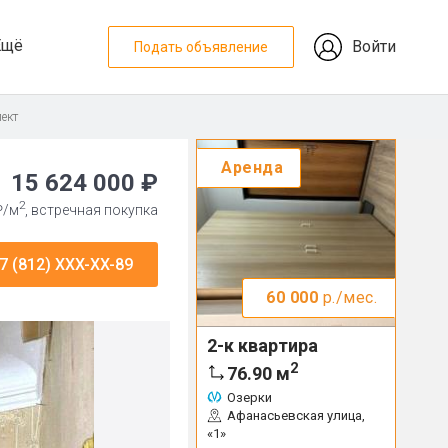
Ещё
Войти
Подать объявление
ект
Аренда
15 624 000 ₽
2
₽/м
, встречная покупка
7 (812) XXX-XX-89
60 000
р./мес.
2-к квартира
2
76.90
м
Озерки
Афанасьевская улица,
«1»