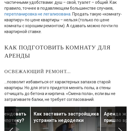
частичными удобствами: душ – свой, туалет – общий. Как
правило, точнее в подавляющем большинстве случаев,
перепланировка не легализована
. Продать такую «комнату-
квартиру» по цене квартиры – нельзя (только по цене
комнаты с хорошим ремонтом). А сдавать можно почти по
квартирной ставке.
КАК ПОДГОТОВИТЬ КОМНАТУ ДЛЯ
АРЕНДЫ
ОСВЕЖАЮЩИЙ РЕМОНТ...
...позволит избавиться от характерных запахов старой
квартиры. Но для этого придется менять полы, а стены
отчищать до бетона и кирпича. «Смена пола», если вы не
затрагиваете балки, не требует согласований.
 арендовать
Как заставить застройщика
Аренда жиль
ь ипотеку?
устранить недоделки
пришло вр