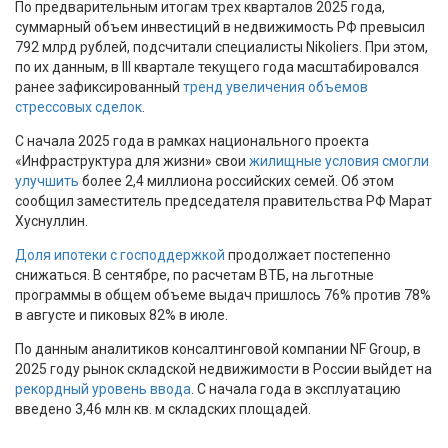
По предварительным итогам трех кварталов 2025 года,
суммарный объем инвестиций в недвижимость РФ превысил
792 млрд рублей, подсчитали специалисты Nikoliers. При этом,
по их данным, в III квартале текущего года масштабировался
ранее зафиксированный
тренд увеличения объемов
стрессовых сделок
.
С начала 2025 года в рамках национального проекта
«Инфраструктура для жизни» свои
жилищные условия смогли
улучшить
более 2,4 миллиона российских семей. Об этом
сообщил заместитель председателя правительства РФ Марат
Хуснуллин.
Доля ипотеки с господдержкой
продолжает постепенно
снижаться. В сентябре, по расчетам ВТБ, на льготные
программы в общем объеме выдач пришлось 76% против 78%
в августе и пиковых 82% в июле.
По данным аналитиков консалтинговой компании NF Group, в
2025 году рынок складской недвижимости в России выйдет на
рекордный уровень ввода
. С начала года в эксплуатацию
введено 3,46 млн кв. м складских площадей.