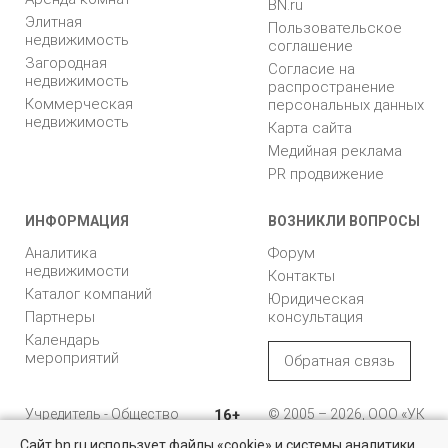
BN.ru
Элитная
Пользовательское
недвижимость
соглашение
Загородная
Согласие на
недвижимость
распространение
Коммерческая
персональных данных
недвижимость
Карта сайта
Медийная реклама
PR продвижение
ИНФОРМАЦИЯ
ВОЗНИКЛИ ВОПРОСЫ
Аналитика
Форум
недвижимости
Контакты
Каталог компаний
Юридическая
Партнеры
консультация
Календарь
мероприятий
Обратная связь
Учредитель - Общество
16+
© 2005 – 2026, ООО «УК
с ограниченной
«БН»
Сайт bn.ru использует файлы «cookie» и системы аналитики
ответственностью