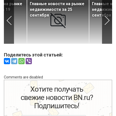
и на рынке
Главные новости на рынке
Главные но
за 19
недвижимости за 25
недвижимос
сентября
сентября
Поделитесь этой статьей:
Comments are disabled
Хотите получать
свежие новости BN.ru?
Подпишитесь!