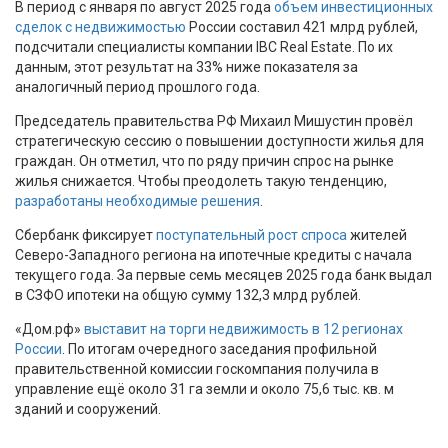
В период с января по август 2025 года
объем инвестиционных
сделок с недвижимостью
России составил 421 млрд рублей,
подсчитали специалисты компании IBC Real Estate. По их
данным, этот результат на 33% ниже показателя за
аналогичный период прошлого года.
Председатель правительства РФ Михаил Мишустин провёл
стратегическую сессию о повышении доступности жилья для
граждан. Он отметил, что по ряду причин спрос на рынке
жилья снижается. Чтобы преодолеть такую тенденцию,
разработаны необходимые решения
.
Сбербанк фиксирует
поступательный рост спроса
жителей
Северо-Западного региона на ипотечные кредиты с начала
текущего года. За первые семь месяцев 2025 года банк выдал
в СЗФО ипотеки на общую сумму 132,3 млрд рублей.
«Дом.рф»
выставит на торги недвижимость в 12 регионах
России
. По итогам очередного заседания профильной
правительственной комиссии госкомпания получила в
управление ещё около 31 га земли и около 75,6 тыс. кв. м
зданий и сооружений.