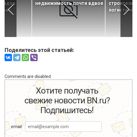
кладов
недвижимость почти вдвое
строительс
еров
логистичес
Поделитесь этой статьей:
Comments are disabled
Хотите получать
свежие новости BN.ru?
Подпишитесь!
email: