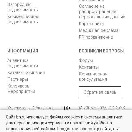
Загородная
Согласие на
недвижимость
распространение
Коммерческая
персональных данных
недвижимость
Карта сайта
Медийная реклама
PR продвижение
ИНФОРМАЦИЯ
ВОЗНИКЛИ ВОПРОСЫ
Аналитика
Форум
недвижимости
Контакты
Каталог компаний
Юридическая
Партнеры
консультация
Календарь
мероприятий
Обратная связь
Учредитель - Общество
16+
© 2005 – 2026, ООО «УК
с ограниченной
«БН»
Сайт bn.ru использует файлы «cookie» и системы аналитики
ответственностью
"Управляющая
196105, Санкт-
для персонализации сервисов и повышения удобства
Недвижимость для бизнеса
компания "Бюллетень
Петербург, пр. Юрия
пользования веб-сайтом. Продолжая просмотр сайта, вы
недвижимости"
Гагарина, 1