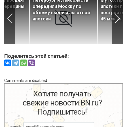
ку продлят
Петербург и Ленобласть
Мутко: Про
о середины
опередили Москву по
ипотеки по
объему выдачи льготной
построить 
ипотеки
45 млн кв. 
Поделитесь этой статьей:
Comments are disabled
Хотите получать
свежие новости BN.ru?
Подпишитесь!
email: