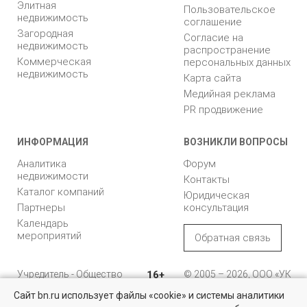
Элитная
Пользовательское
недвижимость
соглашение
Загородная
Согласие на
недвижимость
распространение
Коммерческая
персональных данных
недвижимость
Карта сайта
Медийная реклама
PR продвижение
ИНФОРМАЦИЯ
ВОЗНИКЛИ ВОПРОСЫ
Аналитика
Форум
недвижимости
Контакты
Каталог компаний
Юридическая
Партнеры
консультация
Календарь
мероприятий
Обратная связь
Учредитель - Общество
16+
© 2005 – 2026, ООО «УК
с ограниченной
«БН»
Сайт bn.ru использует файлы «cookie» и системы аналитики
ответственностью
"Управляющая
196105, Санкт-