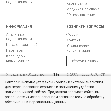
недвижимость
Карта сайта
Медийная реклама
PR продвижение
ИНФОРМАЦИЯ
ВОЗНИКЛИ ВОПРОСЫ
Аналитика
Форум
недвижимости
Контакты
Каталог компаний
Юридическая
Партнеры
консультация
Календарь
мероприятий
Обратная связь
Учредитель - Общество
16+
© 2005 – 2026, ООО «УК
с ограниченной
«БН»
Сайт bn.ru использует файлы «cookie» и системы аналитики
ответственностью
"Управляющая
196105, Санкт-
для персонализации сервисов и повышения удобства
Найти квартиру - это просто!
компания "Бюллетень
Петербург, пр. Юрия
пользования веб-сайтом. Продолжая просмотр сайта, вы
недвижимости"
Гагарина, 1
Выбирайте среди 14 тысяч проверенных вариантов на вторичом
разрешаете их использование и соглашаетесь на обработку
рынке жилья на портале BN.ru
обезличенных персональных данных.
8 (812) 331-93-56
Посмотреть объявления