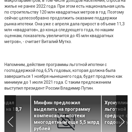
макропараметров, в том числе доходов населения, спроса на
жилье не ранее 2022 года. При этом есть национальная цель
по строительству 120 млн квадратных метров в год. Поэтому
сейчас целесообразно продолжить оказание поддержки
рынка ипотеки. Она уже с апреля дала прирост в объеме 11,3
млн «квадратов», до конца следующего года, по нашим
оценкам, показатель увеличится до 45 млн квадратных
метров», - считает Виталий Мутко.
Напомним, действие программы льготной ипотеки с
господдержкой под 6,5% годовых, которая должна была
завершиться 1 ноября нынешнего года, будет продлено как
минимум до 1 июля 2021 года. С таким предложением
выступил президент России Владимир Путин.
 выдал
Минфин предложил
Хуснуллин:
и на 18,7
выделить на программу
льготной и
компенсации ипотеки
средние ст
многодетным еще 5,5 млрд
годовых уж
рублей