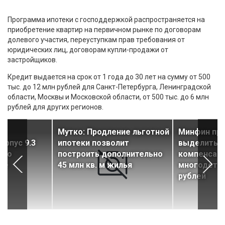
Программа ипотеки с господдержкой распространяется на
приобретение квартир на первичном рынке по договорам
долевого участия, переуступкам прав требования от
юридических лиц, договорам купли-продажи от
застройщиков.
Кредит выдается на срок от 1 года до 30 лет на сумму от 500
тыс. до 12 млн рублей для Санкт-Петербурга, Ленинградской
области, Москвы и Московской области, от 500 тыс. до 6 млн
рублей для других регионов.
е»
Мутко: Продление льготной
Минфин пр
орпус 9.3
ипотеки позволит
выделить н
 по
построить дополнительно
компенсаци
ке
45 млн кв. м жилья
многодетны
рублей