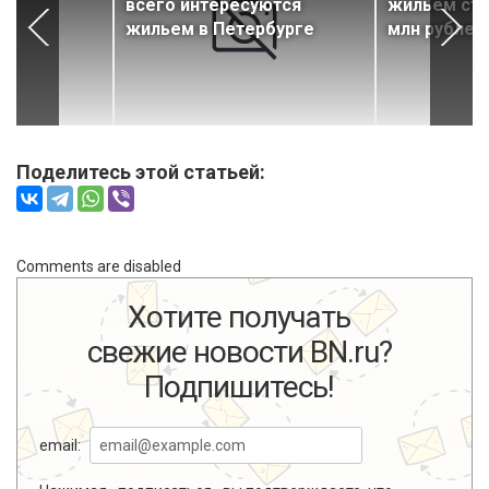
ах
всего интересуются
жильем сто
жильем в Петербурге
млн рублей
Поделитесь этой статьей:
Comments are disabled
Хотите получать
свежие новости BN.ru?
Подпишитесь!
email: