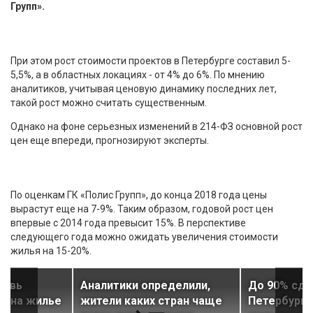
Групп».
При этом рост стоимости проектов в Петербурге составил 5-
5,5%, а в областных локациях - от 4% до 6%. По мнению
аналитиков, учитывая ценовую динамику последних лет,
такой рост можно считать существенным.
Однако на фоне серьезных изменений в 214-ФЗ основной рост
цен еще впереди, прогнозируют эксперты.
По оценкам ГК «Полис Групп», до конца 2018 года цены
вырастут еще на 7-9%. Таким образом, годовой рост цен
впервые с 2014 года превысит 15%. В перспективе
следующего года можно ожидать увеличения стоимости
жилья на 15-20%.
новь
Аналитики определили,
До 90% сде
ы на жилье
жители каких стран чаще
Петербурга