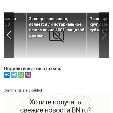
ти рынка
Эксперт рассказал,
Риэлторы о
за 30
является ли нотариальное
круг своих 
оформление 100% защитой
субъективн
сделки
Поделитесь этой статьей:
Comments are disabled
Хотите получать
свежие новости BN.ru?