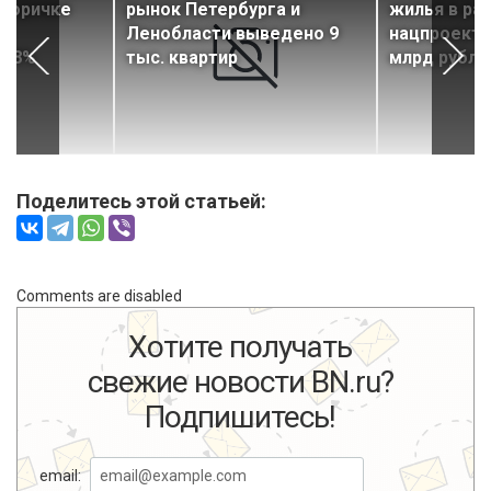
вторичке
рынок Петербурга и
жилья в ра
в
Ленобласти выведено 9
нацпроекта
а 8%
тыс. квартир
млрд рубле
Поделитесь этой статьей:
Comments are disabled
Хотите получать
свежие новости BN.ru?
Подпишитесь!
email: