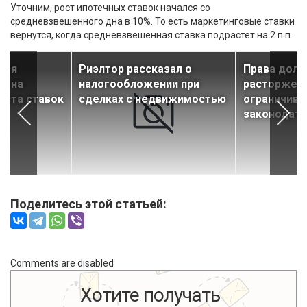
Уточним, рост ипотечных ставок начался со
средневзвешенного дна в 10%. То есть маркетинговые ставки
вернутся, когда средневзвешенная ставка подрастет на 2 п.п.
тся
Риэлтор рассказал о
Права доль
а на
налогообложении при
расторжен
роста ставок
сделках с недвижимостью
ограничива
законодате
Поделитесь этой статьей:
Comments are disabled
Хотите получать