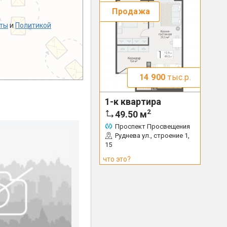
Продажа
ты
и
Политикой
14 900
тыс.р.
1-к квартира
2
49.50
м
Проспект Просвещения
Руднева ул., строение 1,
15
что это?