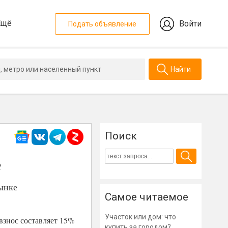
Ещё
Войти
Подать объявление
Найти
Поиск
е
ынке
Самое читаемое
Участок или дом: что
взнос составляет 15%
купить за городом?