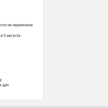
сти на первичном
и 5 августа
у
х дач