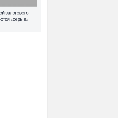
й залогового
ются «серые»