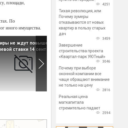
су, площади,
4251
Тихая революция, или
Почему зумеры
тах. По
отказываются от новых
лог иного имущества.
квартир в пользу старых
дач
3459
киры не ждут повышения
Главные новости рынка
Завершение
евой ставки 14 сентября
недвижимости за 7 сентябр
строительства проекта
«Квартал-парк УЮТный»
3046
Почему при выборе
оконной компании все
чаще обращают внимание
не только на цену
2816
Реальная цена
маткапитала
стремительно падает
2594