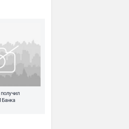
 получил
 Банка