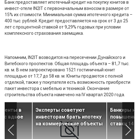
Банк предоставляет ипотечный кредит на покупку юнитов в
инвест-отеле IN2IT с первоначальным взносом в размере от
15% их стоимости. Минимальная сумма ипотечного кредита –
400 тыс. рублей. Кредит предоставляется на срок от 3 до 25
лет с процентной ставкой от 9,29% годовых при условии
комплексного страхования заемщика.
Напомним, IN2IT возводится на пересечении Дунайского и
Витебского проспектов. Общая площадь объекта – 81,7 тыс.
кв. м. В нем запроектировано 1521 гостиничный юнит
площадью от 17,7 до 58 кв. м. Юниты продаются с полной
отделкой, также у покупателя есть возможность приобрести
пакет инвестора с мебелью и техникой. Окончание
строительства объекта намечено на IV квартал 2020 года.
аменты в
Эксперты советуют
Банкиры не
рос вдвое
инвесторам брать ипотеку
повышения
на коммерческие объекты
ставки 14 