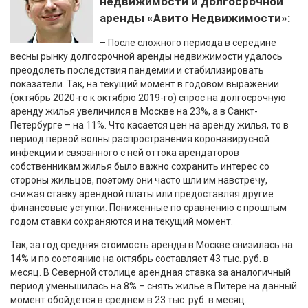
недвижимости и долгосрочной
аренды «Авито Недвижимости»:
– После сложного периода в середине
весны рынку долгосрочной аренды недвижимости удалось
преодолеть последствия пандемии и стабилизировать
показатели. Так, на текущий момент в годовом выражении
(октябрь 2020-го к октябрю 2019-го) спрос на долгосрочную
аренду жилья увеличился в Москве на 23%, а в Санкт-
Петербурге – на 11%. Что касается цен на аренду жилья, то в
период первой волны распространения коронавирусной
инфекции и связанного с ней оттока арендаторов
собственникам жилья было важно сохранить интерес со
стороны жильцов, поэтому они часто шли им навстречу,
снижая ставку арендной платы или предоставляя другие
финансовые уступки. Пониженные по сравнению с прошлым
годом ставки сохраняются и на текущий момент.
Так, за год средняя стоимость аренды в Москве снизилась на
14% и по состоянию на октябрь составляет 43 тыс. руб. в
месяц. В Северной столице арендная ставка за аналогичный
период уменьшилась на 8% – снять жилье в Питере на данный
момент обойдется в среднем в 23 тыс. руб. в месяц.