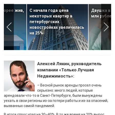
скорее жив,
С начала года цена
Двушка в П
некоторых квартир в
млн рублей
петербургских
новостройках увеличилась
на 25%
Алексей Лякин, руководитель
компании «Только Лучшая
Недвижимость»:
– Весной рынок аренды просел очень
серьезно: много людей, которые
арендовали что-то в Санкт-Петербурге, были вынуждены
уехать в свои регионы из-за потери работы и из-за опасений,
вызванных самой пандемией.
В итоге спрос упал на 30–40%. В то же время на 20% вырос