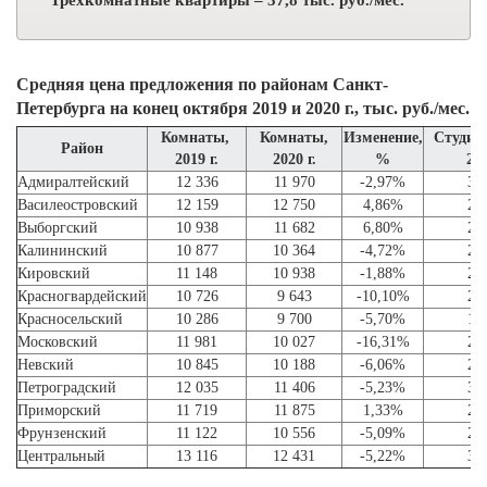
Трехкомнатные квартиры – 37,8 тыс. руб./мес.
Средняя цена предложения по районам Санкт-
Петербурга на конец октября 2019 и 2020 г., тыс. руб./мес.
Комнаты,
Комнаты,
Изменение,
Студии
Район
2019 г.
2020 г.
%
201
Адмиралтейский
12 336
11 970
-2,97%
30
Василеостровский
12 159
12 750
4,86%
26
Выборгский
10 938
11 682
6,80%
21
Калининский
10 877
10 364
-4,72%
21
Кировский
11 148
10 938
-1,88%
20
Красногвардейский
10 726
9 643
-10,10%
21
Красносельский
10 286
9 700
-5,70%
18
Московский
11 981
10 027
-16,31%
26
Невский
10 845
10 188
-6,06%
20
Петроградский
12 035
11 406
-5,23%
38
Приморский
11 719
11 875
1,33%
22
Фрунзенский
11 122
10 556
-5,09%
21
Центральный
13 116
12 431
-5,22%
34