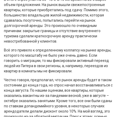
объем предложения. На рынок вышли свежепостроенные
квартиры, которые приобретались под сдачу. Помимо этого,
большинство владельцев жилой недвижимости, которая
сдавалась посуточно, попытались перейти на рынок
долгосрочной аренды. Это произошло по очевидным
причинам: закрытые границы и отсутствие внутреннего
туризма сделали краткосрочную аренду практически
невостребованной у клиентов.
Всё это привело к определенному коллапсу на рынке аренды,
которого по масштабу не было уже очень давно. Если
говорить о миграции, то мы фиксировали активный переезд
людей из Питера в свои регионы, а, например, переездов из
квартир в комнаты мы не фиксировали.
Честно говоря, предполагал, что рынок аренды будет в таком
состоянии до конца года, но спрос начал восстанавливаться с
конца августа. По нашим оценкам, все квартиры, которые
оказались вакантны из-за пандемии весной, уже в августе –
октябре оказались занятыми. Кроме того, все они были сданы
по ставкам допандемийного уровня, в некоторых случаях
арендодатели делали дисконт около 10%. На мой взгляд, это
произошло из-за обратной миграции. Плюс к этому, осенью