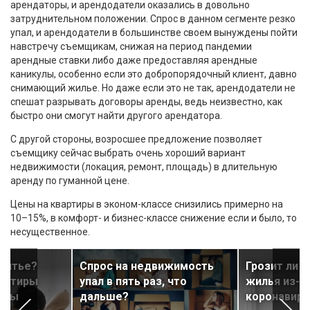
арендаторы, и арендодатели оказались в довольно
затруднительном положении. Спрос в данном сегменте резко
упал, и арендодатели в большинстве своем вынуждены пойти
навстречу съемщикам, снижая на период пандемии
арендные ставки либо даже предоставляя арендные
каникулы, особенно если это добропорядочный клиент, давно
снимающий жилье. Но даже если это не так, арендодатели не
спешат разрывать договоры аренды, ведь неизвестно, как
быстро они смогут найти другого арендатора.
С другой стороны, возросшее предложение позволяет
съемщику сейчас выбрать очень хороший вариант
недвижимости (локация, ремонт, площадь) в длительную
аренду по гуманной цене.
Цены на квартиры в эконом-классе снизились примерно на
10–15%, в комфорт- и бизнес-классе снижение если и было, то
несущественное.
рантье?
Спрос на недвижимость
Грозит ли к
вартиры
упал в пять раз, что
жилья из-за
оры
дальше?
коронавир