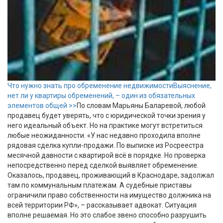
Что нужно знать про обременение недвижимости
Выяснение,
нет ли у квартиры обременений, – один из обязательных
элементов общей >>
По словам Марьяны Баларевой, любой
продавец будет уверять, что с юридической точки зрения у
него идеальный объект. Но на практике могут встретиться
любые неожиданности. «У нас недавно проходила вполне
рядовая сделка купли-продажи. По выписке из Росреестра
месячной давности с квартирой всё в порядке. Но проверка
непосредственно перед сделкой выявляет обременение.
Оказалось, продавец, проживающий в Краснодаре, задолжал
там по коммунальным платежам. А судебные приставы
ограничили право собственности на имущество должника на
всей территории РФ», – рассказывает адвокат. Ситуация
вполне решаемая. Но это слабое звено способно разрушить