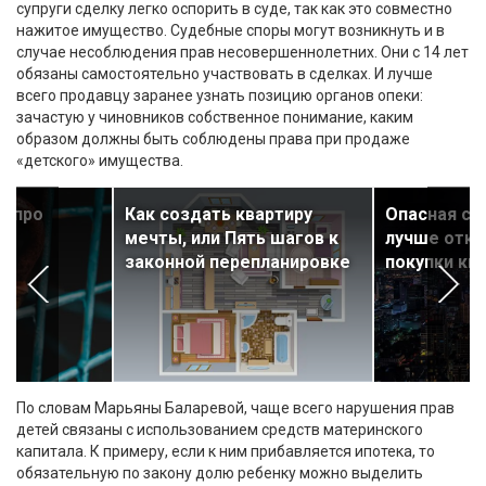
супруги сделку легко оспорить в суде, так как это совместно
нажитое имущество. Судебные споры могут возникнуть и в
случае несоблюдения прав несовершеннолетних. Они с 14 лет
обязаны самостоятельно участвовать в сделках. И лучше
всего продавцу заранее узнать позицию органов опеки:
зачастую у чиновников собственное понимание, каким
образом должны быть соблюдены права при продаже
«детского» имущества.
ь про
Как создать квартиру
Опасная сд
мечты, или Пять шагов к
лучше отка
законной перепланировке
покупки кв
По словам Марьяны Баларевой, чаще всего нарушения прав
детей связаны с использованием средств материнского
капитала. К примеру, если к ним прибавляется ипотека, то
обязательную по закону долю ребенку можно выделить