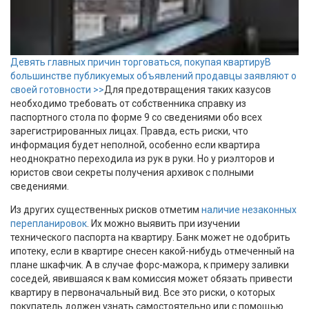
Девять главных причин торговаться, покупая квартиру
В
большинстве публикуемых объявлений продавцы заявляют о
своей готовности >>
Для предотвращения таких казусов
необходимо требовать от собственника справку из
паспортного стола по форме 9 со сведениями обо всех
зарегистрированных лицах. Правда, есть риски, что
информация будет неполной, особенно если квартира
неоднократно переходила из рук в руки. Но у риэлторов и
юристов свои секреты получения архивок с полными
сведениями.
Из других существенных рисков отметим
наличие незаконных
перепланировок
. Их можно выявить при изучении
технического паспорта на квартиру. Банк может не одобрить
ипотеку, если в квартире снесен какой-нибудь отмеченный на
плане шкафчик. А в случае форс-мажора, к примеру заливки
соседей, явившаяся к вам комиссия может обязать привести
квартиру в первоначальный вид. Все это риски, о которых
покупатель должен узнать самостоятельно или с помощью