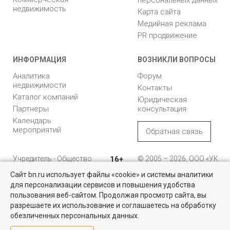
персональных данных
недвижимость
Карта сайта
Медийная реклама
PR продвижение
ИНФОРМАЦИЯ
ВОЗНИКЛИ ВОПРОСЫ
Аналитика
Форум
недвижимости
Контакты
Каталог компаний
Юридическая
Партнеры
консультация
Календарь
мероприятий
Обратная связь
Учредитель - Общество
16+
© 2005 – 2026, ООО «УК
с ограниченной
«БН»
Сайт bn.ru использует файлы «cookie» и системы аналитики
ответственностью
"Управляющая
196105, Санкт-
для персонализации сервисов и повышения удобства
Найти квартиру - это просто!
компания "Бюллетень
Петербург, пр. Юрия
пользования веб-сайтом. Продолжая просмотр сайта, вы
недвижимости"
Гагарина, 1
Выбирайте среди 14 тысяч проверенных вариантов на вторичом
разрешаете их использование и соглашаетесь на обработку
рынке жилья на портале BN.ru
обезличенных персональных данных.
8 (812) 331-93-56