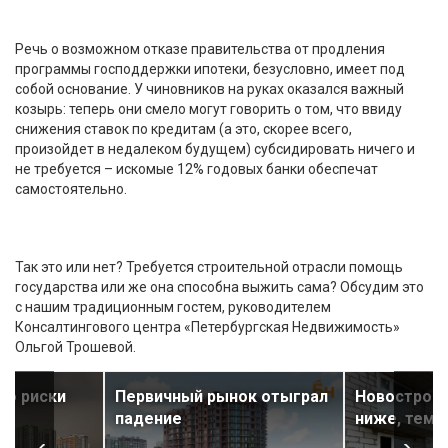
Речь о возможном отказе правительства от продления
программы господдержки ипотеки, безусловно, имеет под
собой основание. У чиновников на руках оказался важный
козырь: теперь они смело могут говорить о том, что ввиду
снижения ставок по кредитам (а это, скорее всего,
произойдет в недалеком будущем) субсидировать ничего и
не требуется – искомые 12% годовых банки обеспечат
самостоятельно.
Так это или нет? Требуется строительной отрасли помощь
государства или же она способна выжить сама? Обсудим это
с нашим традиционным гостем, руководителем
Консалтингового центра «Петербургская Недвижимость»
Ольгой Трошевой.
Но риски
Первичный рынок отыграл
Новостройк
падение
ниже, тем 