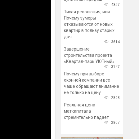
4357
Тихая революция, или
Почему зумеры
отказываются от новых
квартир в пользу старых
дач
3614
Завершение
строительства проекта
«Квартал-парк УЮТный»
3147
Почему при выборе
оконной компании все
чаще обращают внимание
не только на цену
2898
Реальная цена
маткапитала
стремительно падает
2807