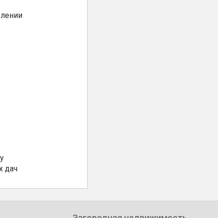
елении
у
х дач
Загородная недвижимость