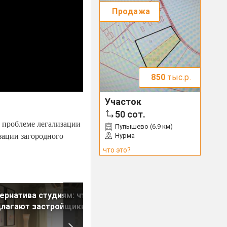
Продажа
850
тыс.р.
Участок
50
сот.
о проблеме легализации
Пупышево (6.9 км)
зации загородного
Нурма
что это?
ернатива студиям: что
Новостройки на котловане:
длагают застройщики
риски позади?