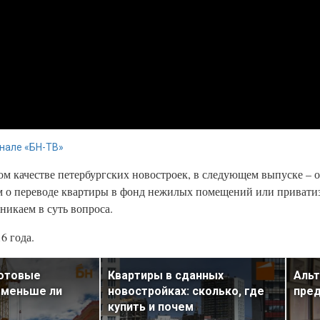
нале «БН-ТВ»
ом качестве петербургских новостроек, в следующем выпуске – 
ам о переводе квартиры в фонд нежилых помещений или привати
никаем в суть вопроса.
6 года.
готовые
Квартиры в сданных
Альт
 меньше ли
новостройках: сколько, где
пре
купить и почем