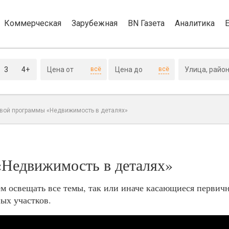
Коммерческая
Зарубежная
BN Газета
Аналитика
3
4+
всё
всё
вой программы «Недвижимость в деталях»
«Недвижимость в деталях»
м освещать все темы, так или иначе касающиеся первичн
ых участков.