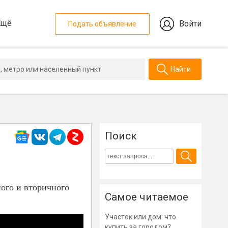
Ещё
Войти
Подать объявление
Найти
Поиск
ого и вторичного
Самое читаемое
Участок или дом: что
купить за городом?