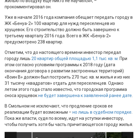
жилью по воздуху еще никто не научился», –
прокомментировал он.
Уже в начале 2016 года компания обещает передать городу в
ЖК «Бенуа-2» 100 квартир для нужд переселенцев из
хрущевок. Его строительство должно быть завершено к
третьему кварталу 2016 года. Всего в ЖК «Бенуа-2»
предусмотрено 238 квартир.
Отметим, что до настоящего времени инвестор передал
городу лишь
20 квартир общей площадью 1,1 тыс. кв. м.
При
этом согласно условиям программы к 2018 году (дата
окончания договора о развитии застроенных территорий)
«Воин В» должен был построить 270 тыс. кв. м жилья и из них
31 тысячу «квадратов» отдать для переселенцев. Однако
летом этого года стало известно, что городская программа
сноса хрущевок
не будет завершена к заявленной ранее дате
.
В Смольном не исключают, что продление сроков ее
реализации будет возможным –
но лишь в судебном порядке
.
Пока же власти, судя по всему, идут на уступки инвестору,
чтобы получить хотя бы часть причитающегося городу жилья.