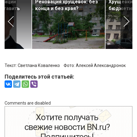
овации
Реновация хрущевок: без
Хрущевки с
 ставить
конца и без края?
бюджетный
Текст: Светлана Коваленко Фото:
Алексей Александронок
Поделитесь этой статьей:
Comments are disabled
Хотите получать
свежие новости BN.ru?
Подпишитесь!