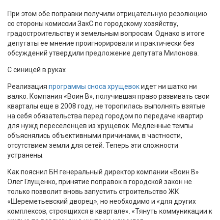
При этом обе поправки получили отрицательную резолюцию
со стороны комиссии ЗакС по городскому хозяйству,
градостроительству и земельным вопросам. Однако в итоге
депутаты ее мнение проигнорировали и практически без
обсуждений утвердили предложение депутата Милонова.
С синицей в руках
Реализация
программы сноса хрущевок
идет ни шатко ни
валко. Компания «Воин В», получившая право развивать свои
кварталы еще в 2008 году, не торопилась выполнять взятые
на себя обязательства перед городом по передаче квартир
для нужд переселенцев из хрущевок. Медленные темпы
объяснялись объективными причинами, в частности,
отсутствием земли для сетей. Теперь эти сложности
устранены.
Как пояснил БН генеральный директор компании «Воин В»
Олег Глущенко, принятие поправок в городской закон не
только позволит вновь запустить строительство ЖК
«Шереметьевский дворец», но необходимо и «для других
комплексов, строящихся в квартале». «Тянуть коммуникации к