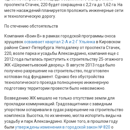
проспекта Стачек, 220 будет сокращена с 2,2 га до 1,62 га. На
месте насаждений планируется проложить инженерные сети
и технологическую дорогу.
По стечению обстоятельств
Компания «Воин В» в рамках городской программы сноса
хрущевок
осваивает квартал 2-А и 2-Г Ульянка
в Кировском
районе Санкт-Петербурга. Неподалеку от проспекта Стачек,
220, возле парка и усадьбы Александрино, компания еще с
2012 года пыталась приступить к строительству 25-этажного
ЖК «Шереметьевский дворец». В августе 2013 года было
получено разрешение на строительство, подготовлен
котлован под фундамент. Однако без обустройства
технологического проезда полноценную инженерную
подготовку территории провести было невозможно.
Возведению ЖК мешало не только отсутствие земли для
прокладки коммуникаций. Градозащитники с завидным
упорством оспаривали в судах разрешение на строительство
комплекса. Высотка, по их мнению, могла испортить виды на
усадьбу и парк Александрино. Кроме того, в прошлом году
были
утверждены изменения в городской закон № 820
о