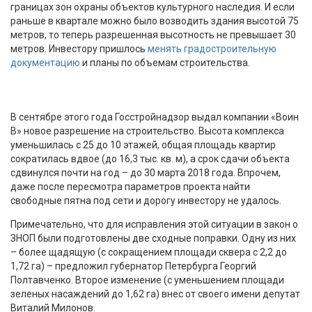
границах зон охраны объектов культурного наследия. И если
раньше в квартале можно было возводить здания высотой 75
метров, то теперь разрешенная высотность не превышает 30
метров. Инвестору пришлось
менять градостроительную
документацию
и планы по объемам строительства.
В сентябре этого года Госстройнадзор выдал компании «Воин
В» новое разрешение на строительство. Высота комплекса
уменьшилась с 25 до 10 этажей, общая площадь квартир
сократилась вдвое (до 16,3 тыс. кв. м), а срок сдачи объекта
сдвинулся почти на год – до 30 марта 2018 года. Впрочем,
даже после пересмотра параметров проекта найти
свободные пятна под сети и дорогу инвестору не удалось.
Примечательно, что для исправления этой ситуации в закон о
ЗНОП были подготовлены две сходные поправки. Одну из них
– более щадящую (с сокращением площади сквера с 2,2 до
1,72 га) – предложил губернатор Петербурга Георгий
Полтавченко. Второе изменение (с уменьшением площади
зеленых насаждений до 1,62 га) внес от своего имени депутат
Виталий Милонов.