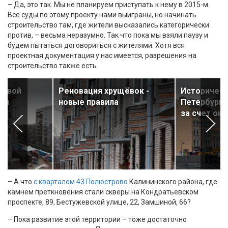
– Да, это так. Мы не планируем приступать к нему в 2015-м.
Все суды по этому проекту нами выиграны, но начинать
строительство там, где жители высказались категорически
против, – весьма неразумно. Так что пока мы взяли паузу и
будем пытаться договориться с жителями. Хотя вся
проектная документация у нас имеется, разрешения на
строительство также есть.
новой
Реновация хрущёвок -
Историческ
тся
новые правила
Петербурга
за счет ок
– А что
с кварталом 43 Полюстрово
Калининского района, где
камнем преткновения стали скверы на Кондратьевском
проспекте, 89, Бестужевской улице, 22, Замшиной, 66?
– Пока развитие этой территории – тоже достаточно