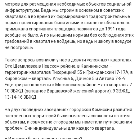
метров для размещения необходимых объектов социальной
инфраструктуры. Ведь мы строим в основном в советских
кварталах, а во время их формирования градостроительные
нормы проектирования были иными: к школе не обязательно
примыкала спортивная площадка, паркингов до 1991 года
вообще не было. А по нынешним нормам без соблюдения этих
требований в квартал не войдешь, но ведь и школу в воздухе
не построишь.
Такие вопросы возникли у нас в девяти «сложных» кварталах.
Это Щемиловка в Невском районе, в Калининском –
территории кварталов Тихорецкий 55 и Гражданский17-17А, в
Кировском – кварталы Ульянка 6, Дачное 5 и Автово 7-8-9.
Еще три расположены в Московском районе – это кварталы 7-
10 ЗВЖД (западнее Варшавской железной дороги), 9 ЗВЖД,
13-14-16 ЗВЖД.
На двух последних заседаниях городской Комиссии развития
застроенных территорий были выявлены сложности по этим
объектам, и совместно с городом мы наметили пути решения
проблем. Они индивидуальны для каждого квартала.
– И какими будут варианты решения?