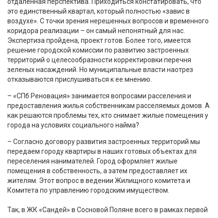
отдаленная перспектива. Приходиться констатировать, что
это единственный квартал, который полностью «завис в
воздухе». С точки зрения нерешенных вопросов и временного
коридора реализации – он самый непонятный для нас.
Экспертиза пройдена, проект готов. Более того, имеется
решение городской комиссии по развитию застроенных
территорий о целесообразности корректировки перечня
зеленых насаждений. Но муниципальные власти наотрез
отказываются прислушиваться к ее мнению.
– «СПб Реновация» занимается вопросами расселения и
предоставления жилья собственникам расселяемых домов. А
как решаются проблемы тех, кто снимает жилые помещения у
города на условиях социального найма?
– Согласно договору развития застроенных территорий мы
передаем городу квартиры в наших готовых объектах для
переселения нанимателей. Город оформляет жилые
помещения в собственность, а затем предоставляет их
жителям. Этот вопрос в ведении Жилищного комитета и
Комитета по управлению городским имуществом.
Так, в ЖК «Сандей» в Сосновой Поляне всего в рамках первой