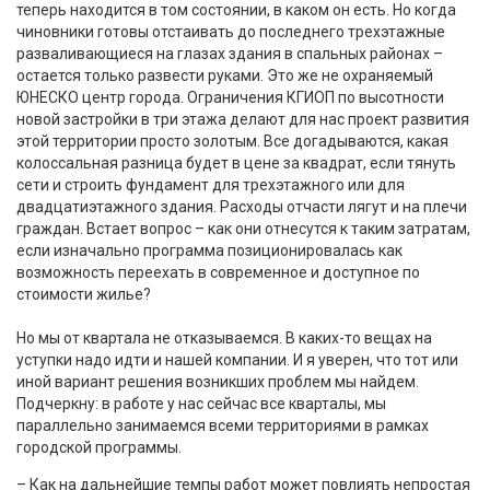
теперь находится в том состоянии, в каком он есть. Но когда
чиновники готовы отстаивать до последнего трехэтажные
разваливающиеся на глазах здания в спальных районах –
остается только развести руками. Это же не охраняемый
ЮНЕСКО центр города. Ограничения КГИОП по высотности
новой застройки в три этажа делают для нас проект развития
этой территории просто золотым. Все догадываются, какая
колоссальная разница будет в цене за квадрат, если тянуть
сети и строить фундамент для трехэтажного или для
двадцатиэтажного здания. Расходы отчасти лягут и на плечи
граждан. Встает вопрос – как они отнесутся к таким затратам,
если изначально программа позиционировалась как
возможность переехать в современное и доступное по
стоимости жилье?
Но мы от квартала не отказываемся. В каких-то вещах на
уступки надо идти и нашей компании. И я уверен, что тот или
иной вариант решения возникших проблем мы найдем.
Подчеркну: в работе у нас сейчас все кварталы, мы
параллельно занимаемся всеми территориями в рамках
городской программы.
– Как на дальнейшие темпы работ может повлиять непростая