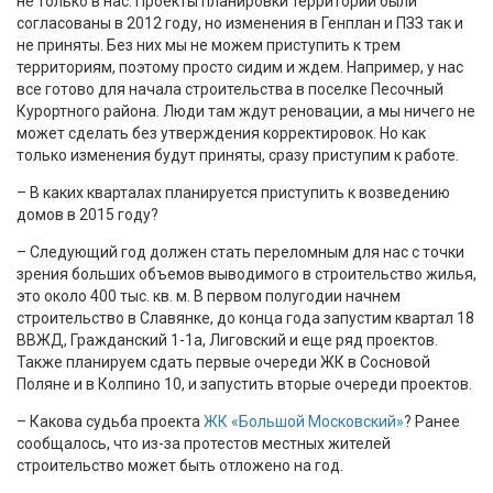
не только в нас. Проекты планировки территорий были
согласованы в 2012 году, но изменения в Генплан и ПЗЗ так и
не приняты. Без них мы не можем приступить к трем
территориям, поэтому просто сидим и ждем. Например, у нас
все готово для начала строительства в поселке Песочный
Курортного района. Люди там ждут реновации, а мы ничего не
может сделать без утверждения корректировок. Но как
только изменения будут приняты, сразу приступим к работе.
– В каких кварталах планируется приступить к возведению
домов в 2015 году?
– Следующий год должен стать переломным для нас с точки
зрения больших объемов выводимого в строительство жилья,
это около 400 тыс. кв. м. В первом полугодии начнем
строительство в Славянке, до конца года запустим квартал 18
ВВЖД, Гражданский 1-1а, Лиговский и еще ряд проектов.
Также планируем сдать первые очереди ЖК в Сосновой
Поляне и в Колпино 10, и запустить вторые очереди проектов.
– Какова судьба проекта
ЖК «Большой Московский»
? Ранее
сообщалось, что из-за протестов местных жителей
строительство может быть отложено на год.