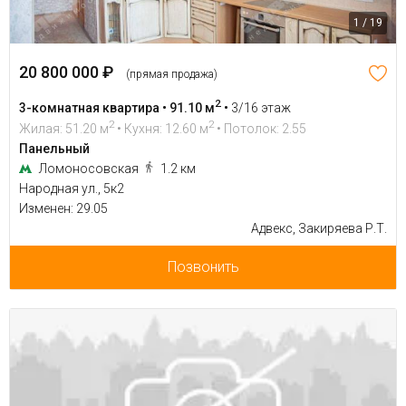
1 / 19
20 800 000 ₽
(прямая продажа)
2
3-комнатная квартира • 91.10 м
•
3/16 этаж
2
2
Жилая: 51.20 м
• Кухня: 12.60 м
• Потолок: 2.55
Панельный
Ломоносовская
1.2 км
Народная ул., 5к2
Изменен: 29.05
Адвекс, Закиряева Р.Т.
Позвонить