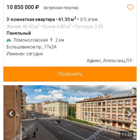
10 850 000 ₽
(встречная покупка)
2
3-комнатная квартира • 61.30 м
•
3/5 этаж
2
2
Жилая: 46.00 м
• Кухня: 6.80 м
• Потолок: 2.50
Панельный
Ломоносовская
2 км
Большевиков пр., 77к2А
Изменен: сегодня
Адвекс, Апельганц Л.Р.
Позвонить
1 / 20