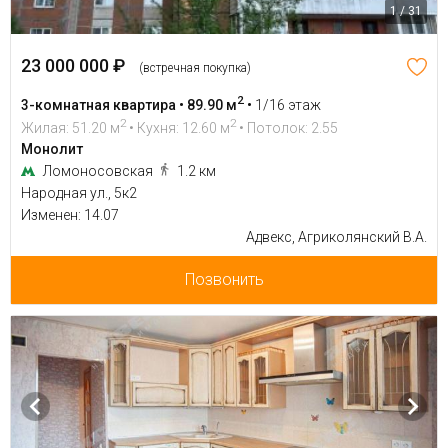
1 / 31
23 000 000 ₽
(встречная покупка)
2
3-комнатная квартира • 89.90 м
•
1/16 этаж
2
2
Жилая: 51.20 м
• Кухня: 12.60 м
• Потолок: 2.55
Монолит
Ломоносовская
1.2 км
Народная ул., 5к2
Изменен: 14.07
Адвекс, Агриколянский В.А.
Позвонить