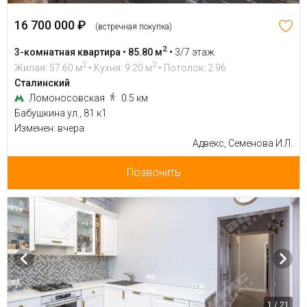
16 700 000 ₽
(встречная покупка)
2
3-комнатная квартира • 85.80 м
•
3/7 этаж
2
2
Жилая: 57.60 м
• Кухня: 9.20 м
• Потолок: 2.96
Сталинский
Ломоносовская
0.5 км
Бабушкина ул., 81 к1
Изменен: вчера
Адвекс, Семенова И.Л.
Позвонить
1 / 21